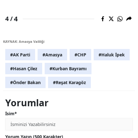
4
4 /
KAYNAK: Amasya Valiliği
#AK Parti
#Amasya
#CHP
#Haluk İpek
#Hasan Çilez
#Kurban Bayramı
#Önder Bakan
#Reşat Karagöz
Yorumlar
İsim*
Yorum Yazın (500 Karakter)