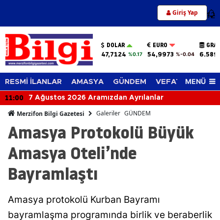
Giriş Yap
12
DOLAR
EURO
GRAM
47,7124
54,9973
6.589
%0.17
%-0.04
MENÜ
RESMİ İLANLAR
AMASYA
GÜNDEM
VEFAT EDENLER
11:00
7 Ağustos 2026 Aramızdan Ayrılanlar
Galeriler
GÜNDEM
Merzifon Bilgi Gazetesi
Amasya Protokolü Büyük
Amasya Oteli’nde
Bayramlaştı
Amasya protokolü Kurban Bayramı
bayramlaşma programında birlik ve beraberlik