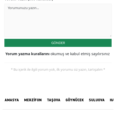
GÖNDER
Yorum yazma kurallarını
okumuş ve kabul etmiş sayılırsınız
* Bu içerik ile ilgili yorum yok, ilk yorumu siz yazın, tartışalım *
AMASYA
MERZİFON
TAŞOVA
GÖYNÜCEK
SULUOVA
HA