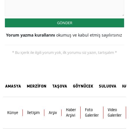
GÖNDER
Yorum yazma kurallarını
okumuş ve kabul etmiş sayılırsınız
* Bu içerik ile ilgili yorum yok, ilk yorumu siz yazın, tartışalım *
AMASYA
MERZİFON
TAŞOVA
GÖYNÜCEK
SULUOVA
HA
Haber
Foto
Video
Künye
İletişim
Arşiv
Arşivi
Galeriler
Galeriler