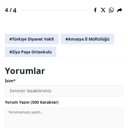
4
4 /
#Türkiye Diyanet Vakfı
#Amasya İl Müftülüğü
#Ziya Paşa Ortaokulu
Yorumlar
İsim*
Yorum Yazın (500 Karakter)