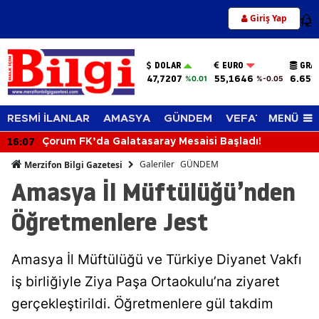
Giriş Yap
12
DOLAR
EURO
GRA
47,7207
55,1646
6.651
%0.01
%-0.05
MENÜ
RESMİ İLANLAR
AMASYA
GÜNDEM
VEFAT EDENLER
16:07
Çorum FK’da Galatasaray Mesaisi Başladı!
Galeriler
GÜNDEM
Merzifon Bilgi Gazetesi
Amasya İl Müftülüğü’nden
Öğretmenlere Jest
Amasya İl Müftülüğü ve Türkiye Diyanet Vakfı
iş birliğiyle Ziya Paşa Ortaokulu’na ziyaret
gerçekleştirildi. Öğretmenlere gül takdim