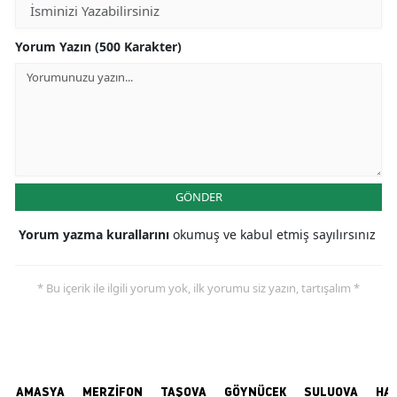
Yorum Yazın (500 Karakter)
GÖNDER
Yorum yazma kurallarını
okumuş ve kabul etmiş sayılırsınız
* Bu içerik ile ilgili yorum yok, ilk yorumu siz yazın, tartışalım *
AMASYA
MERZİFON
TAŞOVA
GÖYNÜCEK
SULUOVA
HA