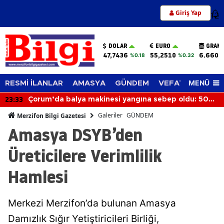
Giriş Yap
12
DOLAR
EURO
GRAM 
47,7436
55,2510
6.660,
%0.18
%0.32
MENÜ
RESMİ İLANLAR
AMASYA
GÜNDEM
VEFAT EDENLER
23:04
0
Merzifon Hırka Köyü'nde Korkutan Yangın! Alevler
İlçenin Birçok Noktasından Görülüyor
Galeriler
GÜNDEM
Merzifon Bilgi Gazetesi
Amasya DSYB’den
Üreticilere Verimlilik
Hamlesi
Merkezi Merzifon’da bulunan Amasya
Damızlık Sığır Yetiştiricileri Birliği,