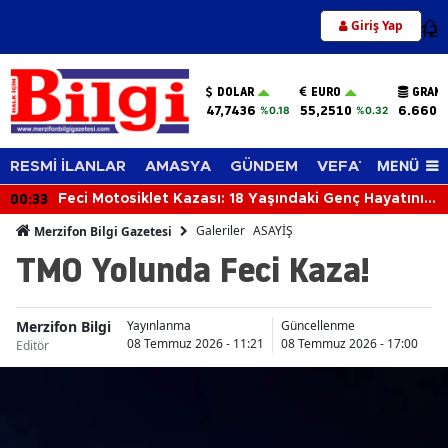
Giriş Yap
12
DOLAR
EURO
GRAM 
47,7436
55,2510
6.660,
%0.18
%0.32
MENÜ
RESMİ İLANLAR
AMASYA
GÜNDEM
VEFAT EDENLER
00:33
Feci Motosiklet Kazası: 18 Yaşındaki Genç Hayatını
Kaybetti
Galeriler
ASAYİŞ
Merzifon Bilgi Gazetesi
TMO Yolunda Feci Kaza!
Merzifon Bilgi
Ç
Yayınlanma
Güncellenme
08 Temmuz 2026 - 11:21
08 Temmuz 2026 - 17:00
Editör
Ha