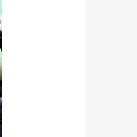
Malatya
Manisa
Kahramanmaraş
Mardin
Muğla
Muş
Nevşehir
Niğde
Ordu
Rize
Sakarya