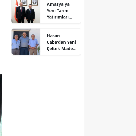
Amasya'ya
Mersin
Yeni Tarım
Yatırımları
İstanbul
Gündemde
İzmir
Hasan
Caba'dan Yeni
Kars
Çeltek Maden
İşçilerine
Kastamonu
Destek Mesajı
Kayseri
Kırklareli
Kırşehir
Kocaeli
Konya
Kütahya