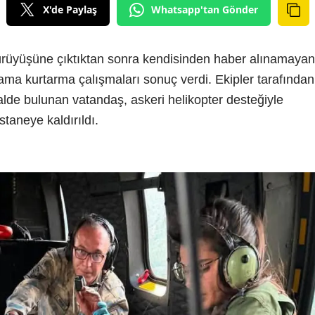
X'de Paylaş
Whatsapp'tan Gönder
ürüyüşüne çıktıktan sonra kendisinden haber alınamayan
arama kurtarma çalışmaları sonuç verdi. Ekipler tarafından
alde bulunan vatandaş, askeri helikopter desteğiyle
taneye kaldırıldı.