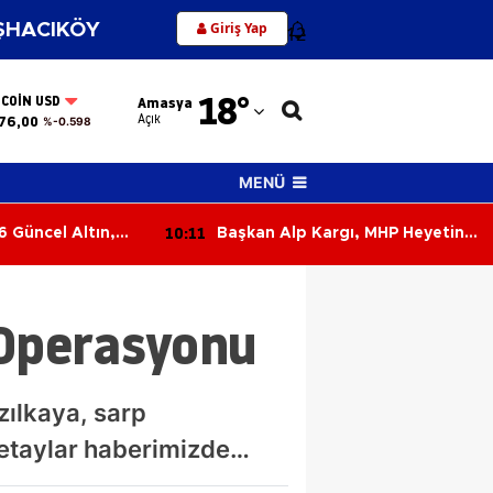
Giriş Yap
HACIKÖY
12
Adana
18
°
TCOIN USD
Amasya
Adıyaman
Açık
76,00
%-0.598
Afyonkarahisar
MENÜ
Ağrı
09:32
gı, MHP Heyetine
Amasya'da Patates, Soğan ve
Amasya
inde Anlattı
Cevizde İyi Tarım Denetimi
Ankara
Operasyonu
Antalya
Artvin
zılkaya, sarp
Aydın
 Detaylar haberimizde…
Balıkesir