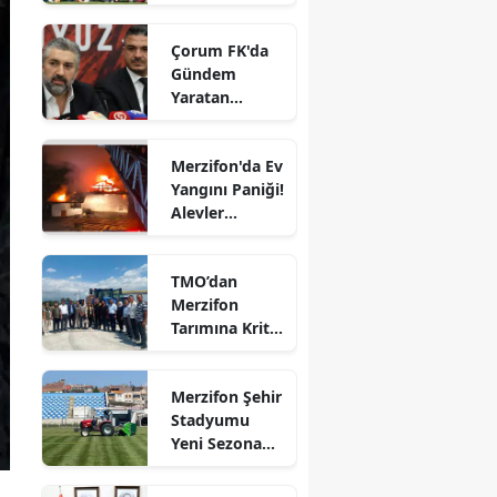
Edirne
Çorum FK'da
Elazığ
Gündem
Yaratan
Erzincan
Açıklamalar
Erzurum
Merzifon'da Ev
Yangını Paniği!
Eskişehir
Alevler
Büyümeden
Gaziantep
Kontrol Altına
TMO’dan
Alındı
Giresun
Merzifon
Tarımına Kritik
Gümüşhane
Ziyaret!
Hakkari
Merzifon Şehir
Stadyumu
Hatay
Yeni Sezona
Hazırlanıyor!
Isparta