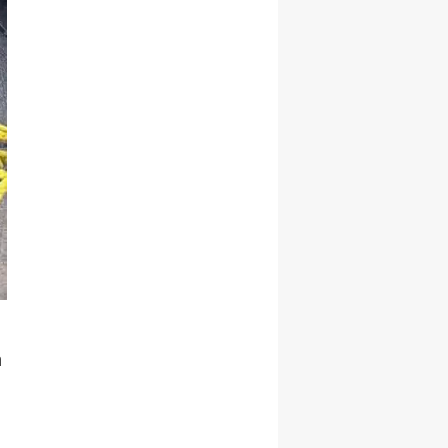
Samsun
Siirt
Sinop
Sivas
Tekirdağ
Tokat
Trabzon
Tunceli
n
Şanlıurfa
Uşak
Van