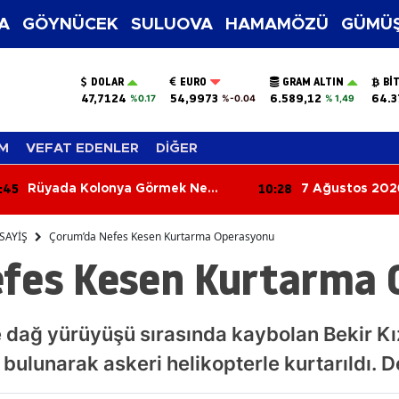
A
GÖYNÜCEK
SULUOVA
HAMAMÖZÜ
GÜMÜŞ
DOLAR
EURO
GRAM ALTIN
BI
47,7124
54,9973
6.589,12
64.3
%0.17
%-0.04
% 1,49
M
VEFAT EDENLER
DİĞER
:28
10:11
7 Ağustos 2026 Güncel Altın,
Başkan Alp Kar
Dolar ve Euro Fiyatları
Dev Projeyi Yer
SAYİŞ
Çorum’da Nefes Kesen Kurtarma Operasyonu
fes Kesen Kurtarma 
 dağ yürüyüşü sırasında kaybolan Bekir Kı
e bulunarak askeri helikopterle kurtarıldı.