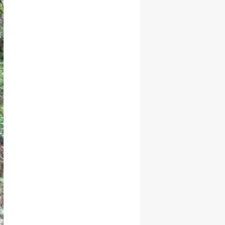
Yalova
Karabük
Kilis
Osmaniye
Düzce