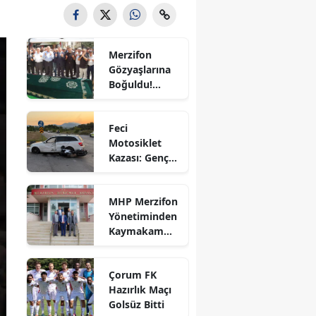
Bilecik
Bingöl
Merzifon
Gözyaşlarına
Bitlis
Boğuldu!
Sercan
Bolu
Nevcanoğlu
Feci
Son
Burdur
Motosiklet
Yolculuğuna
Kazası: Genç
Uğurlandı
Bursa
Sürücü
Hayatını
Çanakkale
MHP Merzifon
Kaybetti
Yönetiminden
Çankırı
Kaymakam
Ahmet
Çorum
Karaaslan'a
Çorum FK
Ziyaret
Denizli
Hazırlık Maçı
Golsüz Bitti
Diyarbakır