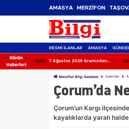
AMASYA
MERZİFON
TAŞOV
RESMİ İLANLAR
AMASYA
GÜNDE
Günün
10:45
10
ramızdan
Rüyada Kolonya Görmek Ne
Haberleri
Anlama Gelir? Ferahlık ve Güzel
Haber Kapıda!
Galeriler
A
Merzifon Bilgi Gazetesi
Çorum’da Ne
Çorum’un Kargı ilçesinde
kayalıklarda yaralı hald