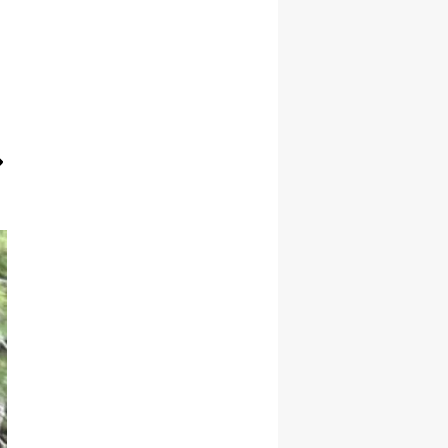
Yozgat
Zonguldak
Aksaray
Bayburt
Karaman
Kırıkkale
Batman
Şırnak
Bartın
Ardahan
Iğdır