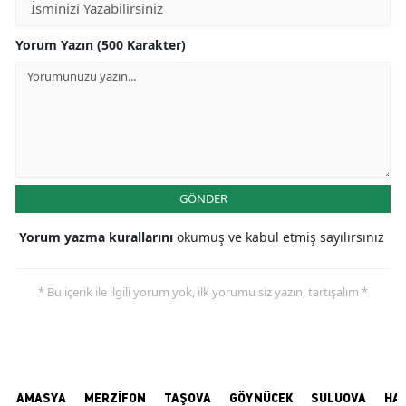
Yorum Yazın (500 Karakter)
GÖNDER
Yorum yazma kurallarını
okumuş ve kabul etmiş sayılırsınız
* Bu içerik ile ilgili yorum yok, ilk yorumu siz yazın, tartışalım *
AMASYA
MERZİFON
TAŞOVA
GÖYNÜCEK
SULUOVA
HA