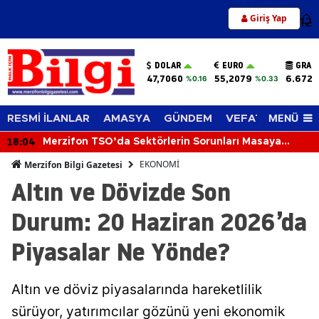
Giriş Yap
12
DOLAR
EURO
GRAM
47,7060
55,2079
6.672,
%0.16
%0.33
MENÜ
RESMİ İLANLAR
AMASYA
GÜNDEM
VEFAT EDENLER
18:04
Merzifon TSO’da Sektörlerin Sorunları Masaya
Yatırıldı
EKONOMİ
Merzifon Bilgi Gazetesi
Altın ve Dövizde Son
Durum: 20 Haziran 2026’da
Piyasalar Ne Yönde?
Altın ve döviz piyasalarında hareketlilik
sürüyor, yatırımcılar gözünü yeni ekonomik