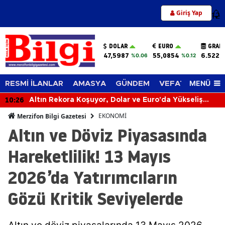
Giriş Yap
12
DOLAR
EURO
GRAM
47,5987
55,0854
6.522,
%0.06
%0.12
MENÜ
RESMİ İLANLAR
AMASYA
GÜNDEM
VEFAT EDENLER
10:26
Altın Rekora Koşuyor, Dolar ve Euro'da Yükseliş
Sürüyor! 6 Ağustos 2026'da Piyasalar Hareketli
EKONOMİ
Merzifon Bilgi Gazetesi
Altın ve Döviz Piyasasında
Hareketlilik! 13 Mayıs
2026’da Yatırımcıların
Gözü Kritik Seviyelerde