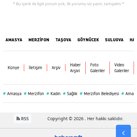
* Bu içerik ile ilgili yorum yok, ilk yorumu siz yazın, tartışalım *
AMASYA
MERZİFON
TAŞOVA
GÖYNÜCEK
SULUOVA
HA
Haber
Foto
Video
Künye
İletişim
Arşiv
Arşivi
Galeriler
Galeriler
#
#
#
#
#
#
Amasya
Merzifon
Kadın
Sağlık
Merzifon Belediyesi
Amasy
RSS
Copyright © 2026 . Her hakkı saklıdır.