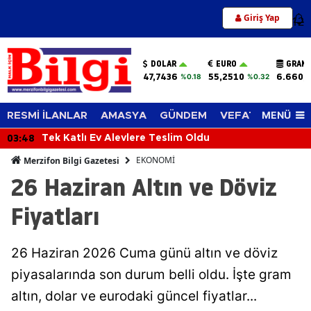
Giriş Yap
12
DOLAR
EURO
GRAM 
47,7436
55,2510
6.660,
%0.18
%0.32
MENÜ
RESMİ İLANLAR
AMASYA
GÜNDEM
VEFAT EDENLER
03:48
Tek Katlı Ev Alevlere Teslim Oldu
EKONOMİ
Merzifon Bilgi Gazetesi
26 Haziran Altın ve Döviz
Fiyatları
26 Haziran 2026 Cuma günü altın ve döviz
piyasalarında son durum belli oldu. İşte gram
altın, dolar ve eurodaki güncel fiyatlar...