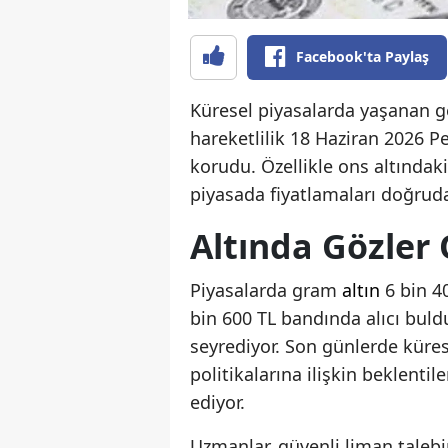
Facebook'ta Paylaş
Küresel piyasalarda yaşanan ge
hareketlilik 18 Haziran 2026 
korudu. Özellikle ons altında
piyasada fiyatlamaları doğruda
Altında Gözler
Piyasalarda gram
altın
6 bin 4
bin 600 TL bandında alıcı buldu
seyrediyor. Son günlerde küres
politikalarına ilişkin beklentil
ediyor.
Uzmanlar, güvenli liman talebi