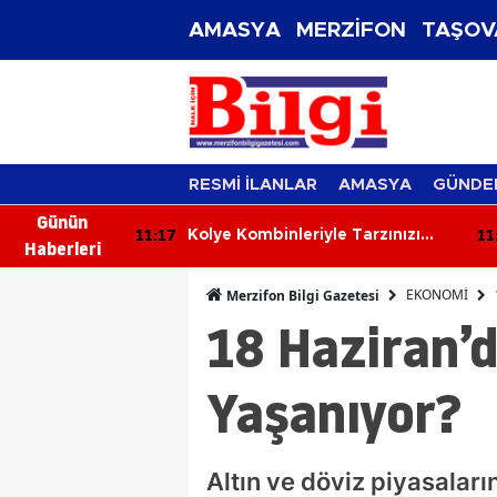
AMASYA
MERZİFON
TAŞOV
RESMİ İLANLAR
AMASYA
GÜNDE
Günün
11:17
11
nlük Burç
Kolye Kombinleriyle Tarzınızı
Haberleri
rprizler,
Yenileyin! 2026’nın En Şık Takı
lar Kapıda!
Trendleri
EKONOMİ
Merzifon Bilgi Gazetesi
18 Haziran’d
Yaşanıyor?
Altın ve döviz piyasaları