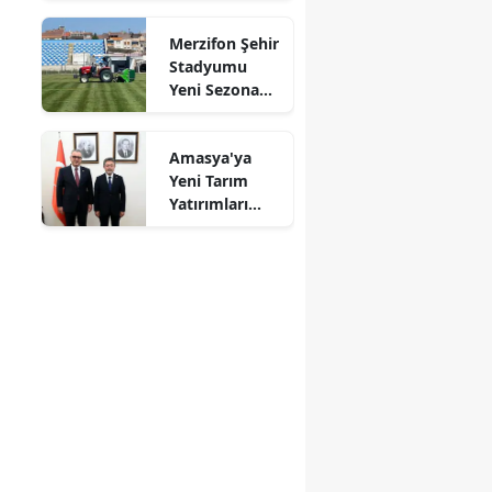
"Çalışmalara
Mersin
Merzifon Şehir
Başladık"
Stadyumu
İstanbul
Yeni Sezona
Hazırlanıyor!
İzmir
Amasya'ya
Kars
Yeni Tarım
Yatırımları
Kastamonu
Gündemde
Kayseri
Kırklareli
Kırşehir
Kocaeli
Konya
Kütahya