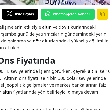
X'de Paylaş
Whatsapp'tan Gönder
lişmelerin etkisiyle
altın
ve
döviz
kurlarındaki
Perşembe günü de yatırımcıların gündemindeki yerini
ki dalgalanma ve
döviz
kurlarındaki yükseliş eğilimi iç
n etkiledi.
 Ons Fiyatında
00 TL seviyelerinde işlem görürken, çeyrek
altın
ise 1
. Altının ons fiyatı ise 4 bin 300 dolar seviyelerinde
el jeopolitik gelişmeler ve merkez bankalarının faiz
er
altın
fiyatlarında yön belirleyici olmaya devam
nin sürmesi halinde altındaki yükseliş eğiliminin