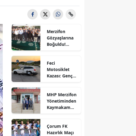
Bilecik
Bingöl
Merzifon
Bitlis
Gözyaşlarına
Bolu
Boğuldu!
Sercan
Burdur
Nevcanoğlu
Feci
Son
Bursa
Motosiklet
Yolculuğuna
Kazası: Genç
Uğurlandı
Çanakkale
Sürücü
Hayatını
Çankırı
MHP Merzifon
Kaybetti
Yönetiminden
Çorum
Kaymakam
Ahmet
Denizli
Karaaslan'a
Çorum FK
Ziyaret
Diyarbakır
Hazırlık Maçı