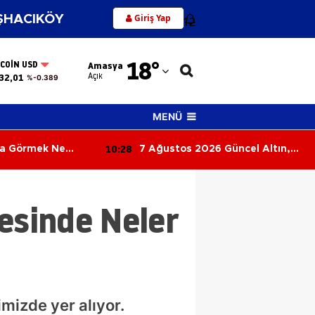
Giriş Yap
HACIKÖY
12
Adana
18
°
TCOIN USD
Amasya
Adıyaman
Açık
32,01
%-0.389
Afyonkarahisar
MENÜ
Ağrı
10:28
ya Görmek Ne
7 Ağustos 2026 Güncel Altın,
Amasya
Ferahlık ve Güzel
Dolar ve Euro Fiyatları
Ankara
esinde Neler
Antalya
Artvin
Aydın
Balıkesir
imizde yer alıyor.