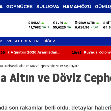
A
GÖYNÜCEK
SULUOVA
HAMAMÖZÜ
GÜMÜŞ
DOLAR
EURO
GRAM ALTIN
BI
47,7082
55,0225
6.610,56
64.6
%0.17
%0
% 1,82
M
VEFAT EDENLER
DİĞER
:00
10:45
7 Ağustos 2026 Aramızdan
Rüyada Kolon
Ayrılanlar
Anlama Gelir? 
Haber Kapıda!
18 Haziran’da Altın ve Döviz Cephesinde Neler Yaşanıyor?
a Altın ve Döviz Ceph
nda son rakamlar belli oldu, detaylar haber