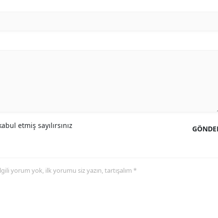
abul etmiş sayılırsınız
GÖNDE
 ilgili yorum yok, ilk yorumu siz yazın, tartışalım *