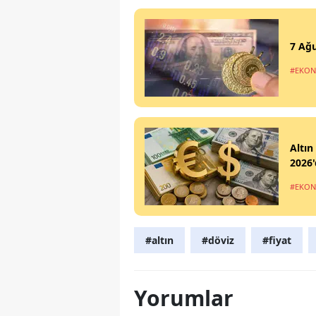
7 Ağu
#EKO
Altın
2026'
#EKO
#altın
#döviz
#fiyat
Yorumlar