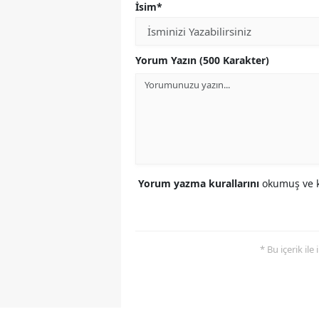
İsim*
Yorum Yazın (500 Karakter)
Yorum yazma kurallarını
okumuş ve k
* Bu içerik ile