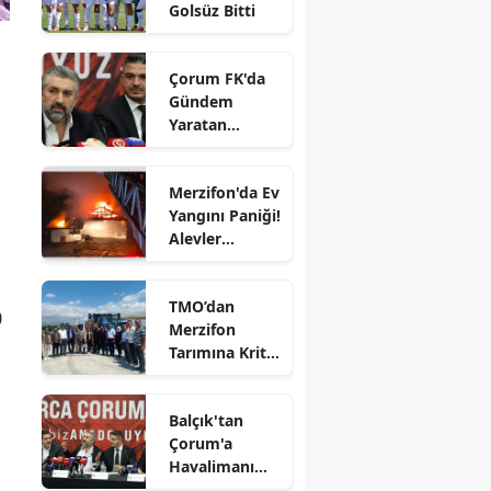
Golsüz Bitti
Edirne
Elazığ
Çorum FK'da
Gündem
Erzincan
Yaratan
Açıklamalar
Erzurum
Merzifon'da Ev
Eskişehir
Yangını Paniği!
Alevler
Gaziantep
Büyümeden
Kontrol Altına
Giresun
TMO’dan
Alındı
0
Merzifon
Gümüşhane
Tarımına Kritik
Ziyaret!
Hakkari
Balçık'tan
Hatay
Çorum'a
Havalimanı
Isparta
Müjdesi: