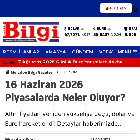
Giriş Yap
12
DOLAR
EURO
GRAM 
47,7071
55,0437
6.605,
%0.17
%0.04
MENÜ
RESMİ İLANLAR
AMASYA
GÜNDEM
VEFAT EDENLER
11:34
7 Ağustos 2026 Günlük Burç Yorumları: Aşkta
Sürprizler, Parada Yeni Fırsatlar Kapıda!
EKONOMİ
Merzifon Bilgi Gazetesi
16 Haziran 2026
Piyasalarda Neler Oluyor?
Altın fiyatları yeniden yükselişe geçti, dolar ve
Euro hareketlendi! Detaylar haberimizde…
Merzifon Bilgi
Yayınlanma