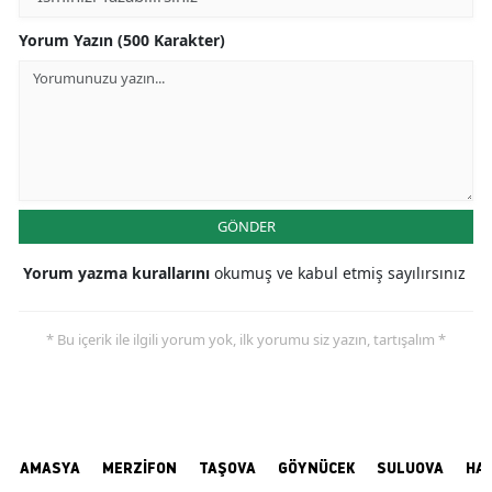
Yorum Yazın (500 Karakter)
GÖNDER
Yorum yazma kurallarını
okumuş ve kabul etmiş sayılırsınız
* Bu içerik ile ilgili yorum yok, ilk yorumu siz yazın, tartışalım *
AMASYA
MERZİFON
TAŞOVA
GÖYNÜCEK
SULUOVA
HA