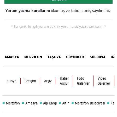
Yorum yazma kurallarını
okumuş ve kabul etmiş sayılırsınız
* Bu içerik ile ilgili yorum yok, ilk yorumu siz yazın, tartışalım *
AMASYA
MERZİFON
TAŞOVA
GÖYNÜCEK
SULUOVA
HA
Haber
Foto
Video
Künye
İletişim
Arşiv
Arşivi
Galeriler
Galeriler
#
#
#
#
#
#
Merzifon
Amasya
Alp Kargı
Altın
Merzifon Belediyesi
Kad