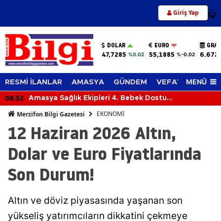
Giriş Yap
12
DOLAR
EURO
GRAM
47,7285
55,1885
6.672
%0.02
%-0.02
MENÜ
RESMİ İLANLAR
AMASYA
GÜNDEM
VEFAT EDENLER
08:52
Amasya Sağlık Ekipleri 4. Bebek Dostu
Sempozyumu’nda!
EKONOMİ
Merzifon Bilgi Gazetesi
12 Haziran 2026 Altın,
Dolar ve Euro Fiyatlarında
Son Durum!
Altın ve döviz piyasasında yaşanan son
yükseliş yatırımcıların dikkatini çekmeye