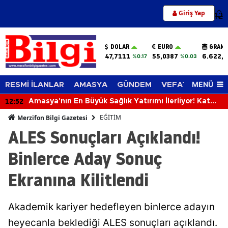
Giriş Yap
12
DOLAR
EURO
GRAM 
47,7111
55,0387
6.622,
%0.17
%0.03
MENÜ
RESMİ İLANLAR
AMASYA
GÜNDEM
VEFAT EDENLER
12:52
Amasya'nın En Büyük Sağlık Yatırımı İlerliyor! Kat
Planlaması Görüşüldü!
EĞİTİM
Merzifon Bilgi Gazetesi
ALES Sonuçları Açıklandı!
Binlerce Aday Sonuç
Ekranına Kilitlendi
Akademik kariyer hedefleyen binlerce adayın
heyecanla beklediği ALES sonuçları açıklandı.