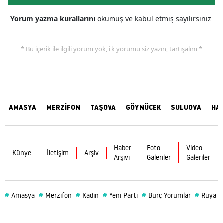
Yorum yazma kurallarını
okumuş ve kabul etmiş sayılırsınız
* Bu içerik ile ilgili yorum yok, ilk yorumu siz yazın, tartışalım *
AMASYA
MERZİFON
TAŞOVA
GÖYNÜCEK
SULUOVA
HA
Haber
Foto
Video
Künye
İletişim
Arşiv
Arşivi
Galeriler
Galeriler
#
#
#
#
#
#
Amasya
Merzifon
Kadın
Yeni Parti
Burç Yorumlar
Rüya