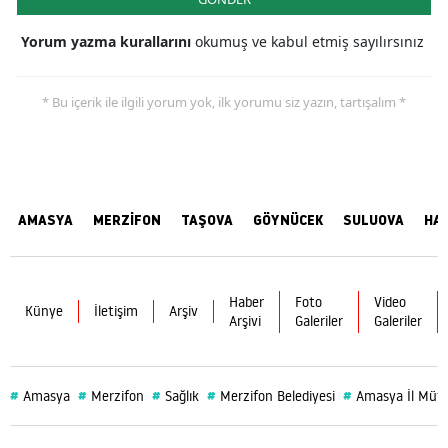
Yorum yazma kurallarını
okumuş ve kabul etmiş sayılırsınız
* Bu içerik ile ilgili yorum yok, ilk yorumu siz yazın, tartışalım *
AMASYA
MERZİFON
TAŞOVA
GÖYNÜCEK
SULUOVA
HA
Haber
Foto
Video
Künye
İletişim
Arşiv
Arşivi
Galeriler
Galeriler
#
#
#
#
#
Amasya
Merzifon
Sağlık
Merzifon Belediyesi
Amasya İl Müf