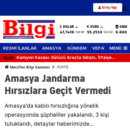
Giriş Yap
12
DOLAR
EURO
GRAM 
47,7436
55,2510
6.660,
%0.18
%0.32
MENÜ
RESMİ İLANLAR
AMASYA
GÜNDEM
VEFAT EDENLER
01:51
Kamyon Kazası: Sürücü Araçta Sıkıştı, İtfaiye
Kurtardı
ASAYİŞ
Merzifon Bilgi Gazetesi
Amasya Jandarma
Hırsızlara Geçit Vermedi
Amasya’da kablo hırsızlığına yönelik
operasyonda şüpheliler yakalandı, 3 kişi
tutuklandı, detaylar haberimizde...