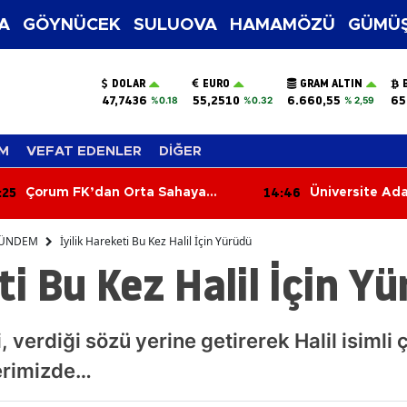
A
GÖYNÜCEK
SULUOVA
HAMAMÖZÜ
GÜMÜŞ
DOLAR
EURO
GRAM ALTIN
47,7436
55,2510
6.660,55
65
%0.18
%0.32
% 2,59
M
VEFAT EDENLER
DİĞER
:25
14:46
Çorum FK’dan Orta Sahaya
Üniversite Ada
Norveçli Takviye!
Tercihlerinde 
ÜNDEM
İyilik Hareketi Bu Kez Halil İçin Yürüdü
ti Bu Kez Halil İçin Y
, verdiği sözü yerine getirerek Halil isimli
berimizde…