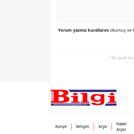
Yorum yazma kurallarını
okumuş ve k
* Bu içerik ile
Haber
Künye
İletişim
Arşiv
Arşivi