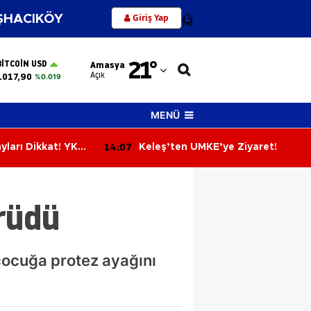
Giriş Yap
HACIKÖY
12
Adana
21
°
BITCOIN USD
Amasya
Adıyaman
Açık
.017,90
%0.019
Afyonkarahisar
MENÜ
Ağrı
14:07
yları Dikkat! YKS
Keleş’ten UMKE’ye Ziyaret!
Amasya
Yarın Son Gün
Ankara
ürüdü
Antalya
Artvin
 çocuğa protez ayağını
Aydın
Balıkesir