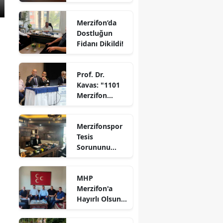
Büyük Yangın
Edirne
Kontrol Altına
Merzifon’da
Alındı
Elazığ
Dostluğun
Fidanı Dikildi!
Erzincan
Erzurum
Prof. Dr.
Kavas: "1101
Eskişehir
Merzifon
Muharebesi
Gaziantep
Anadolu’nun
Merzifonspor
tapusudur"
Giresun
Tesis
Sorununu
Gümüşhane
Çözdü!
Hakkari
MHP
Merzifon'a
Hatay
Hayırlı Olsun
Çıkarması!
Isparta