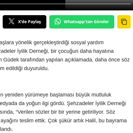
X'de Paylaş
Whatsapp'tan Gönder
şlara yönelik gerçekleştirdiği sosyal yardım
adeler İyilik Derneği, bir çocuğun daha hayatına
 Güdek tarafından yapılan açıklamada, daha önce söz
im edildiği duyuruldu.
l’in yeniden yürümeye başlaması büyük mutluluk
edyada da yoğun ilgi gördü. Şehzadeler İyilik Derneği
a, “Verilen sözler bir bir yerine getiriliyor. Söz
z ayağını teslim ettik. Çok şükür artık Halil, bu bayrama
landı.