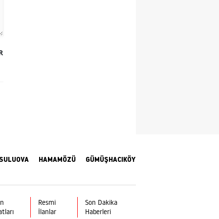
Yozgat
Zonguldak
R
Aksaray
Bayburt
Karaman
Kırıkkale
Batman
Şırnak
SULUOVA
HAMAMÖZÜ
GÜMÜŞHACIKÖY
Bartın
Ardahan
ın
Resmi
Son Dakika
atları
İlanlar
Haberleri
Iğdır