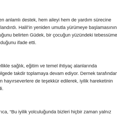
en anlamlı destek, hem aileyi hem de yardım sürecine
ulandırdı. Halil’in yeniden umutla yürümeye başlamasının
lduğunu belirten Güdek, bir çocuğun yüzündeki tebessüm
duğunu ifade etti.
likle sağlık, eğitim ve temel ihtiyaç alanlarında
bölgede takdir toplamaya devam ediyor. Dernek tarafında
 hayırseverlere de teşekkür edilerek, iyilik hareketinin
i.
, “Bu iyilik yolculuğunda bizleri hiçbir zaman yalnız