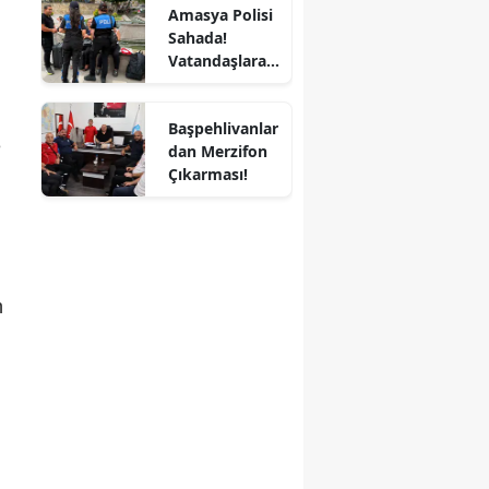
Amasya Polisi
Mersin
Sahada!
Vatandaşlara
İstanbul
Dolandırıcılık,
Hırsızlık ve
İzmir
Başpehlivanlar
KADES Uyarısı
e
dan Merzifon
Kars
Çıkarması!
Kastamonu
Kayseri
Kırklareli
n
Kırşehir
Kocaeli
Konya
Kütahya