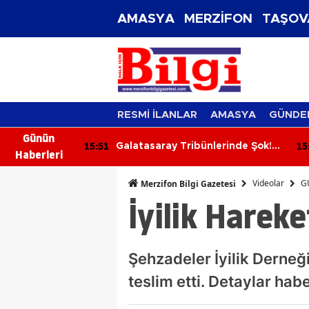
AMASYA
MERZİFON
TAŞOV
RESMİ İLANLAR
AMASYA
GÜNDE
Günün
15:51
15
ımız Suça
Galatasaray Tribünlerinde Şok!
Haberleri
lmeli!
ultrAslan Lideri Sebahattin Şirin
Gözaltına Alındı
Videolar
G
Merzifon Bilgi Gazetesi
İyilik Hareke
Şehzadeler İyilik Derneği
teslim etti. Detaylar ha