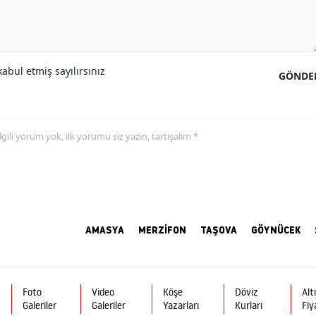
abul etmiş sayılırsınız
GÖNDE
 ilgili yorum yok, ilk yorumu siz yazın, tartışalım *
AMASYA
MERZİFON
TAŞOVA
GÖYNÜCEK
Foto
Video
Köşe
Döviz
Alt
Galeriler
Galeriler
Yazarları
Kurları
Fiy