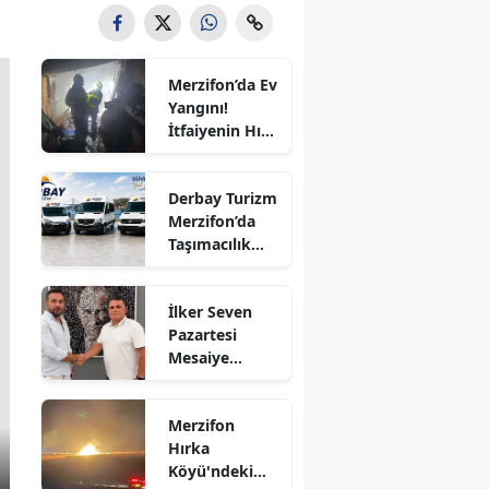
Bilecik
Bingöl
Merzifon’da Ev
Yangını!
Bitlis
İtfaiyenin Hızlı
Müdahalesi
Bolu
Faciayı Önledi
Derbay Turizm
Burdur
Merzifon’da
Taşımacılık
Bursa
Sektörüne
İddialı Giriyor!
Çanakkale
İlker Seven
Pazartesi
Çankırı
Mesaiye
Başlıyor!
Çorum
Merzifonspor’
Merzifon
da Futbolcu
Denizli
Hırka
Taraması
Köyü'ndeki
Diyarbakır
Başlayacak