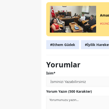
Amasy
#GÜN
#Ethem Güdek
#İyilik Hareke
Yorumlar
İsim*
Yorum Yazın (500 Karakter)