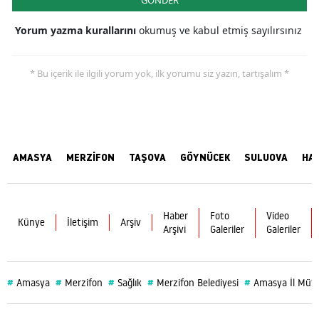
GÖNDER
Yorum yazma kurallarını
okumuş ve kabul etmiş sayılırsınız
* Bu içerik ile ilgili yorum yok, ilk yorumu siz yazın, tartışalım *
AMASYA
MERZİFON
TAŞOVA
GÖYNÜCEK
SULUOVA
HA
Haber
Foto
Video
Künye
İletişim
Arşiv
Arşivi
Galeriler
Galeriler
#
#
#
#
#
Amasya
Merzifon
Sağlık
Merzifon Belediyesi
Amasya İl Müf