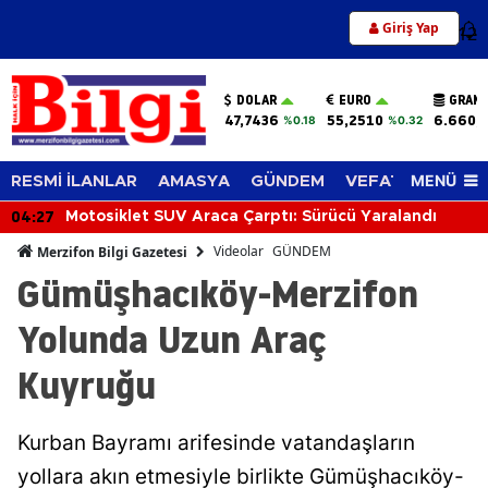
Giriş Yap
12
DOLAR
EURO
GRAM 
47,7436
55,2510
6.660,
%0.18
%0.32
MENÜ
RESMİ İLANLAR
AMASYA
GÜNDEM
VEFAT EDENLER
04:27
Motosiklet SUV Araca Çarptı: Sürücü Yaralandı
Videolar
GÜNDEM
Merzifon Bilgi Gazetesi
Gümüşhacıköy-Merzifon
Yolunda Uzun Araç
Kuyruğu
Kurban Bayramı arifesinde vatandaşların
yollara akın etmesiyle birlikte Gümüşhacıköy-