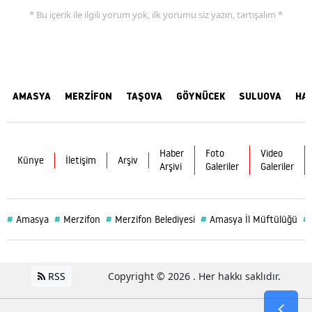
* Bu içerik ile ilgili yorum yok, ilk yorumu siz yazın, tartışalım *
AMASYA
MERZİFON
TAŞOVA
GÖYNÜCEK
SULUOVA
HA
Haber
Foto
Video
Künye
İletişim
Arşiv
Arşivi
Galeriler
Galeriler
#
#
#
#
#
Amasya
Merzifon
Merzifon Belediyesi
Amasya İl Müftülüğü
RSS
Copyright © 2026 . Her hakkı saklıdır.