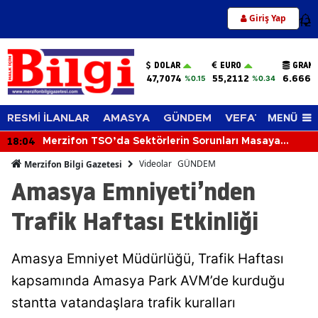
Giriş Yap
12
DOLAR
EURO
GRAM 
47,7074
55,2112
6.666,
%0.15
%0.34
MENÜ
RESMİ İLANLAR
AMASYA
GÜNDEM
VEFAT EDENLER
18:04
Merzifon TSO’da Sektörlerin Sorunları Masaya
Yatırıldı
Videolar
GÜNDEM
Merzifon Bilgi Gazetesi
Amasya Emniyeti’nden
Trafik Haftası Etkinliği
Amasya Emniyet Müdürlüğü, Trafik Haftası
kapsamında Amasya Park AVM’de kurduğu
stantta vatandaşlara trafik kuralları