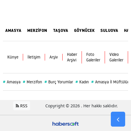
AMASYA
MERZİFON
TAŞOVA
GÖYNÜCEK
SULUOVA
HA
Haber
Foto
Video
Künye
İletişim
Arşiv
Arşivi
Galeriler
Galeriler
#
#
#
#
#
Amasya
Merzifon
Burç Yorumlar
Kadın
Amasya İl Müftülüğ
RSS
Copyright © 2026 . Her hakkı saklıdır.