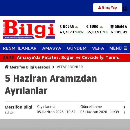
Giriş Yap
12
DOLAR
EURO
GRAM AL
47,7073
55,0191
6.581,91
%0.17
%0
MENÜ
RESMİ İLANLAR
AMASYA
GÜNDEM
VEFAT EDENLER
09:32
Amasya'da Patates, Soğan ve Cevizde İyi Tarım
Denetimi
VEFAT EDENLER
Merzifon Bilgi Gazetesi
5 Haziran Aramızdan
Ayrılanlar
Merzifon Bilgi
Am
Yayınlanma
Güncellenme
05 Haziran 2026 - 10:52
05 Haziran 2026 - 11:39
Editör
Hab