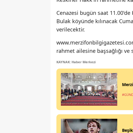
Cenazesi bugün saat 11.00'de 
Bulak köyünde kılınacak Cum
verilecektir.
www.merzifonbilgigazetesi.com
rahmet ailesine başsağlığı ve s
KAYNAK: Haber Merkezi
Merzi
#GÜN
Beşik