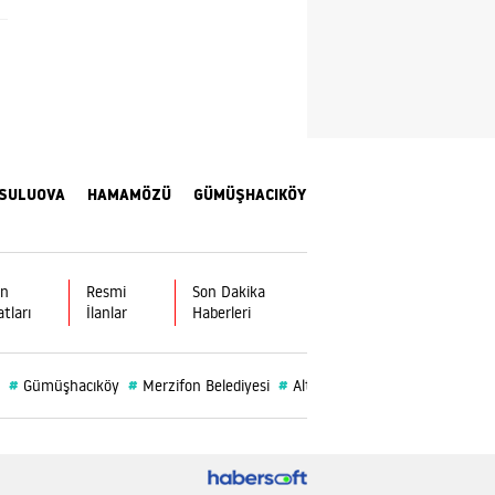
Samsun
Siirt
Sinop
Sivas
SULUOVA
HAMAMÖZÜ
GÜMÜŞHACIKÖY
Tekirdağ
Tokat
ın
Resmi
Son Dakika
Trabzon
atları
İlanlar
Haberleri
Tunceli
#
#
#
#
#
Gümüşhacıköy
Merzifon Belediyesi
Altın
Burç
Vefat
Şanlıurfa
Uşak
Van