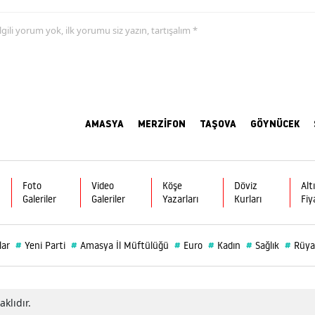
 ilgili yorum yok, ilk yorumu siz yazın, tartışalım *
AMASYA
MERZİFON
TAŞOVA
GÖYNÜCEK
Foto
Video
Köşe
Döviz
Alt
Galeriler
Galeriler
Yazarları
Kurları
Fiy
#
#
#
#
#
#
lar
Yeni Parti
Amasya İl Müftülüğü
Euro
Kadın
Sağlık
Rüya
klıdır.