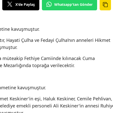
X'de Paylaş
Whatsapp'tan Gönder
etine kavuşmuştur.
r, Hayati Çulha ve Fedayi Çulha’nın anneleri Hikmet
uşmuştur.
 müteakip Fethiye Camiinde kılınacak Cuma
Mezarlığında toprağa verilecektir.
ahmetine kavuşmuştur.
 Keskiner'in eşi, Haluk Keskiner, Cemile Pehlivan,
ediye emekli personeli Ali Keskiner'in annesi Ruhiy
avuşmuştur.