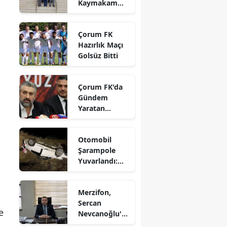
Kaymakam
Edirne
Ahmet
Karaaslan'a
Elazığ
Çorum FK
Ziyaret
Hazırlık Maçı
Erzincan
Golsüz Bitti
Erzurum
Çorum FK'da
Eskişehir
Gündem
Yaratan
Gaziantep
Açıklamalar
Giresun
Otomobil
Şarampole
Gümüşhane
Yuvarlandı:
Sürücü
Hakkari
Yaralandı
Merzifon,
Hatay
Sercan
e
Nevcanoğlu'n
Isparta
u Son