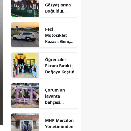
Gözyaşlarına
Bilecik
Boğuldu!
Sercan
Bingöl
Nevcanoğlu
Feci
Son
Bitlis
Motosiklet
Yolculuğuna
Kazası: Genç
Uğurlandı
Bolu
Sürücü
Hayatını
Burdur
Öğrenciler
Kaybetti
Ekranı Bıraktı,
Bursa
Doğaya Koştu!
Çanakkale
Çorum’un
Çankırı
lavanta
bahçesi
Çorum
vatandaşların
Denizli
gözdesi oldu
MHP Merzifon
Diyarbakır
Yönetiminden