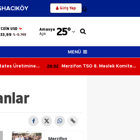
Giriş Yap
HACIKÖY
12
Adana
25
°
TCOIN USD
Amasya
Adıyaman
Açık
33,99
%-0.749
Afyonkarahisar
MENÜ
Ağrı
20:32
tates Üretimine
Merzifon TSO 8. Meslek Komitesi
Amasya
Toplandı: Sektörün Sorunları
Masaya Yatırıldı
Ankara
anlar
Antalya
Artvin
Aydın
Balıkesir
Merzifon