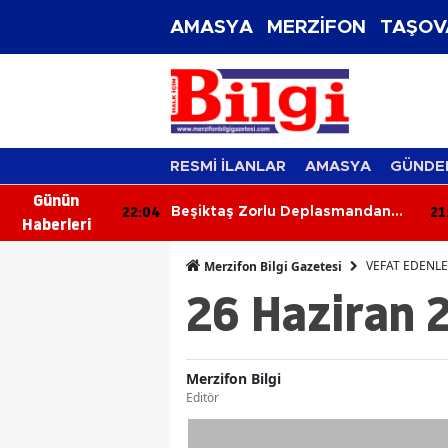
AMASYA
MERZİFON
TAŞOV
RESMİ İLANLAR
AMASYA
GÜNDE
Günün
22:04
21
renci
Beşiktaş Zorlu Deplasmandan
Haberleri
Galibiyetle Dönüyor
VEFAT EDENL
Merzifon Bilgi Gazetesi
26 Haziran 
Merzifon Bilgi
Editör