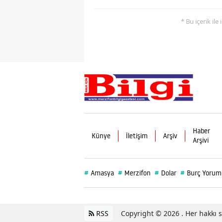
* Bu içerik ile
Haber
Künye
İletişim
Arşiv
Arşivi
#
#
#
#
Amasya
Merzifon
Dolar
Burç Yorum
RSS
Copyright © 2026 . Her hakkı sa