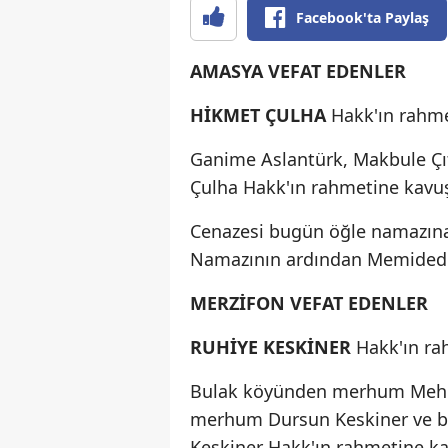
Facebook'ta Paylaş
AMASYA VEFAT EDENLER
HİKMET ÇULHA
Hakk'ın rahm
Ganime Aslantürk, Makbule Çıtı
Çulha Hakk'ın rahmetine kav
Cenazesi bugün öğle namazına
Namazının ardından Memidede 
MERZİFON VEFAT EDENLER
RUHİYE KESKİNER
Hakk'ın r
Bulak köyünden merhum Mehmet
merhum Dursun Keskiner ve bel
Keskiner Hakk'ın rahmetine k