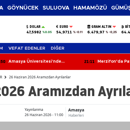
A
GÖYNÜCEK
SULUOVA
HAMAMÖZÜ
GÜMÜŞ
DOLAR
EURO
GRAM ALTIN
BI
47,5982
54,9711
6.479,97
64.4
%0.05
%-0.11
% -0,25
M
VEFAT EDENLER
DİĞER
:50
21:11
Amasya Üniversitesi'nde
Merzifon’da Pa
Teknoloji Heyecanı
Sıkı Denetim
ER
26 Haziran 2026 Aramızdan Ayrılanlar
2026 Aramızdan Ayrıl
Amasya
Yayınlanma
26 Haziran 2026 - 11:00
Haberleri