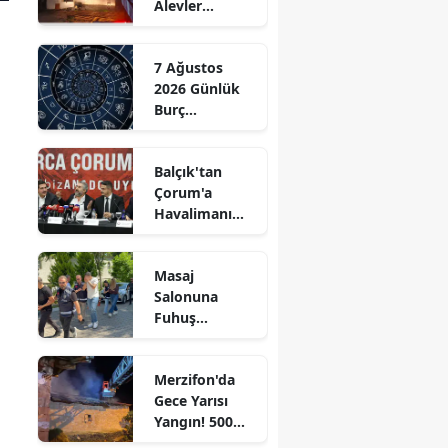
Alevler
Edirne
Büyümeden
Kontrol Altına
Elazığ
7 Ağustos
Alındı
2026 Günlük
Erzincan
Burç
Yorumları:
Erzurum
Aşkta
Balçık'tan
Sürprizler,
Eskişehir
Çorum'a
Parada Yeni
Havalimanı
Fırsatlar
Gaziantep
Müjdesi:
Kapıda!
"Çalışmalara
Giresun
Masaj
Başladık"
Salonuna
Gümüşhane
Fuhuş
Operasyonu: 3
Hakkari
Şüpheli
Merzifon'da
Adliyeye Sevk
Hatay
Gece Yarısı
Edildi
Yangın! 500
Isparta
Saman Balyası