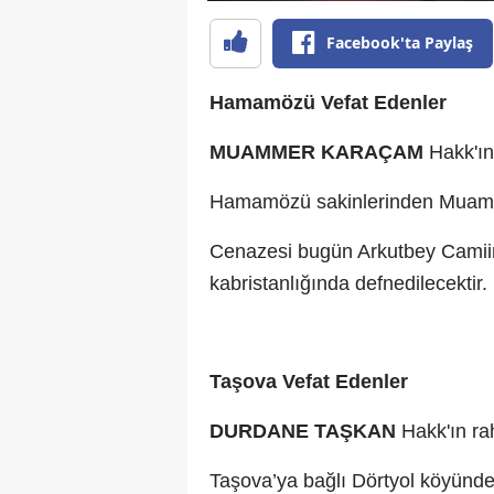
Facebook'ta Paylaş
Hamamözü Vefat Edenler
MUAMMER KARAÇAM
Hakk'ı
Hamamözü sakinlerinden Muamme
Cenazesi bugün Arkutbey Camiin
kabristanlığında defnedilecektir.
Taşova Vefat Edenler
DURDANE TAŞKAN
Hakk'ın r
Taşova’ya bağlı Dörtyol köyünd