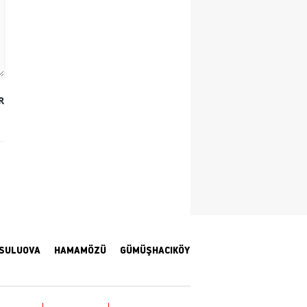
Samsun
Siirt
Sinop
R
Sivas
Tekirdağ
Tokat
Trabzon
Tunceli
Şanlıurfa
SULUOVA
HAMAMÖZÜ
GÜMÜŞHACIKÖY
Uşak
Van