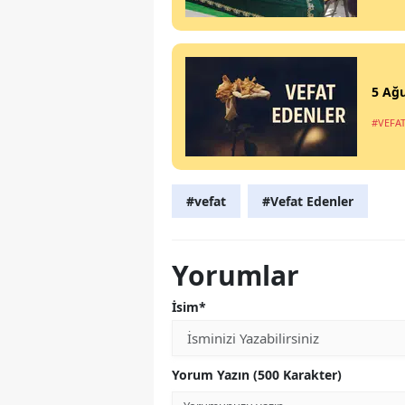
5 Ağu
#VEFA
#vefat
#Vefat Edenler
Yorumlar
İsim*
Yorum Yazın (500 Karakter)