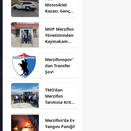
Motosiklet
Bilecik
Kazası: Genç
Sürücü
Bingöl
Hayatını
MHP Merzifon
Kaybetti
Bitlis
Yönetiminden
Kaymakam
Bolu
Ahmet
Karaaslan'a
Burdur
Merzifonspor'
Ziyaret
dan Transfer
Bursa
Şov!
Çanakkale
TMO’dan
Çankırı
Merzifon
Tarımına Kritik
Çorum
Ziyaret!
Denizli
Merzifon'da Ev
Diyarbakır
Yangını Paniği!