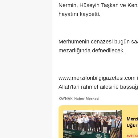
Nermin, Hüseyin Taşkan ve Kena
hayatını kaybetti.
Merhumenin cenazesi bugün saat
mezarlığında defnedilecek.
www.merzifonbilgigazetesi.com i
Allah'tan rahmet ailesine başsağlı
KAYNAK: Haber Merkezi
Merz
Uğur
#VEFA