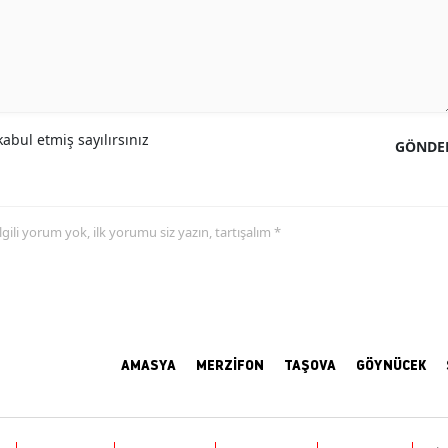
abul etmiş sayılırsınız
GÖNDE
 ilgili yorum yok, ilk yorumu siz yazın, tartışalım *
AMASYA
MERZİFON
TAŞOVA
GÖYNÜCEK