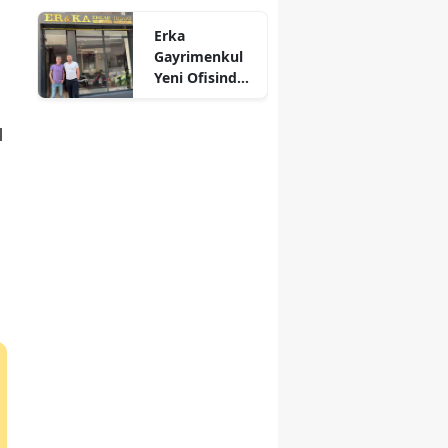
Kül Oldu
Mersin
Erka
Gayrimenkul
İstanbul
Yeni Ofisinde
Hizmete
İzmir
Başladı!
l
“Gayrimenkul
Kars
Almak İçin
Doğru Zaman”
Kastamonu
Kayseri
Kırklareli
Kırşehir
Kocaeli
Konya
Kütahya