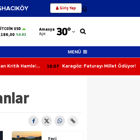
Giriş Yap
HACIKÖY
12
Adana
30
°
BITCOIN USD
Amasya
Adıyaman
Açık
.186,00
%0.82
Afyonkarahisar
MENÜ
Ağrı
16:07
an Kritik Hamle! 1
Karagöz: Faturayı Millet Ödüyor!
Amasya
ldı, Lig
mamlandı
Ankara
anlar
Antalya
Artvin
Aydın
Balıkesir
Feci