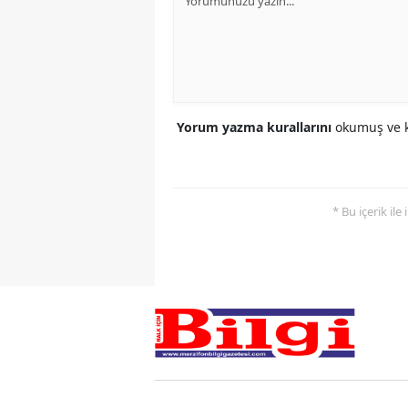
Yorum yazma kurallarını
okumuş ve k
* Bu içerik ile