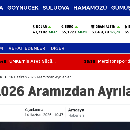
A
GÖYNÜCEK
SULUOVA
HAMAMÖZÜ
GÜMÜŞ
DOLAR
EURO
GRAM ALTIN
47,7102
55,1723
6.669,79
65
%0.17
%0.28
% 2,73
M
VEFAT EDENLER
DİĞER
:46
16:19
UMKE’nin Afet Gücü
Merzifonspor'd
Merzifon’da Tanıtıldı
Milyon TL Yatırı
Başvurusu Ta
ER
16 Haziran 2026 Aramızdan Ayrılanlar
2026 Aramızdan Ayrıl
Amasya
Yayınlanma
14 Haziran 2026 - 10:47
Haberleri