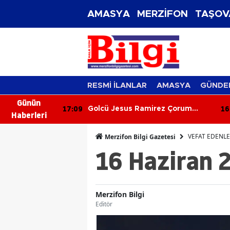
AMASYA
MERZİFON
TAŞOV
RESMİ İLANLAR
AMASYA
GÜNDE
Günün
17:09
16
101 Merzifon
Golcü Jesus Ramirez Çorum
Haberleri
lu’nun
FK’da! Transferde Mutlu Son
VEFAT EDENL
Merzifon Bilgi Gazetesi
16 Haziran 
Merzifon Bilgi
Editör