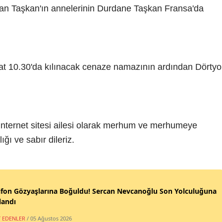
n Taşkan'ın annelerinin Durdane Taşkan Fransa'da
 10.30'da kılınacak cenaze namazının ardından Dörtyo
nternet sitesi ailesi olarak merhum ve merhumeye
ğı ve sabır dileriz.
ifon Gözyaşlarına Boğuldu! Sercan Nevcanoğlu Son Yolculuğuna
landı
T EDENLER
/ 05 Ağustos 2026