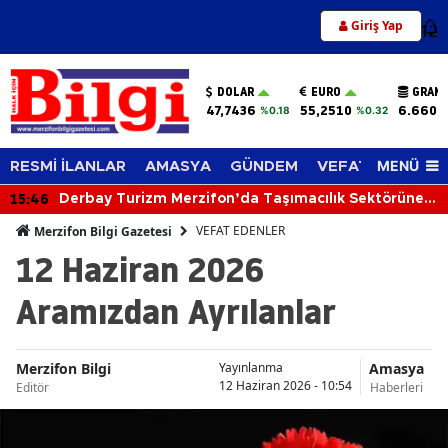
Giriş Yap
12
DOLAR
EURO
GRAM 
47,7436
55,2510
6.660,
%0.18
%0.32
MENÜ
RESMİ İLANLAR
AMASYA
GÜNDEM
VEFAT EDENLER
15:46
Derbay Turizm Merzifon’da Taşımacılık Sektörüne
İddialı Giriyor!
VEFAT EDENLER
Merzifon Bilgi Gazetesi
12 Haziran 2026
Aramızdan Ayrılanlar
Merzifon Bilgi
Amasya
Yayınlanma
12 Haziran 2026 - 10:54
Editör
Haberleri