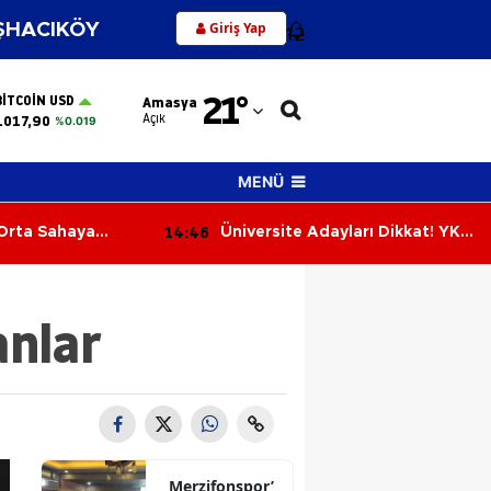
Giriş Yap
HACIKÖY
12
Adana
21
°
BITCOIN USD
Amasya
Adıyaman
Açık
.017,90
%0.019
Afyonkarahisar
MENÜ
Ağrı
14:46
Orta Sahaya
Üniversite Adayları Dikkat! YKS
Amasya
e!
Tercihlerinde Yarın Son Gün
Ankara
anlar
Antalya
Artvin
Aydın
Balıkesir
Merzifonspor’