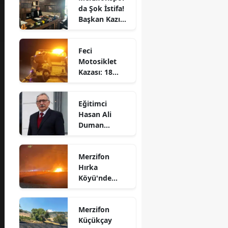
da Şok İstifa!
Bilecik
Başkan Kazım
Gül Görevi
Bingöl
Bıraktı
Feci
Bitlis
Motosiklet
Kazası: 18
Bolu
Yaşındaki
Genç Hayatını
Burdur
Eğitimci
Kaybetti
Hasan Ali
Bursa
Duman
Hayatını
Çanakkale
Kaybetti!
Merzifon
Çankırı
Hırka
Köyü'nde
Çorum
Korkutan
Denizli
Yangın!
Merzifon
Alevler İlçenin
Diyarbakır
Küçükçay
Birçok