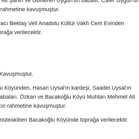
n Ali Şahin ve Gülseren Uygun'un babası, Cafer Uygun'u
n rahmetine kavuşmuştur.
acı Bektaş Veli Anadolu Kültür Vakfı Cem Evinden
rağa verilecektir.
Kavuşmuştur.
 Köyünden, Hasan Uysal'ın kardeşi, Saadet Uysal'ın
 babaları, Özkan ve Bacakoğlu Köyü Muhtarı Mehmet Ali
ın rahmetine kavuşmuştur.
üteakiben Bacakoğlu Köyünde toprağa verilecektir.