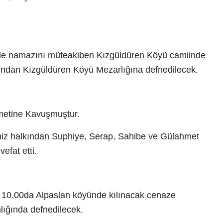
e namazını müteakiben Kızgüldüren Köyü camiinde
ından Kızgüldüren Köyü Mezarlığına defnedilecek.
etine Kavuşmuştur.
miz halkından Suphiye, Serap, Sahibe ve Gülahmet
efat etti.
10.00da Alpaslan köyünde kılınacak cenaze
lığında defnedilecek.