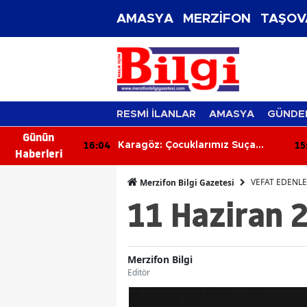
AMASYA
MERZİFON
TAŞOV
RESMİ İLANLAR
AMASYA
GÜNDE
Günün
16:04
15
ı Harcaması
Karagöz: Çocuklarımız Suça
Haberleri
Değil Eğitime Yönelmeli!
VEFAT EDENL
Merzifon Bilgi Gazetesi
11 Haziran 
Merzifon Bilgi
Editör