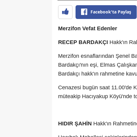
Facebook'ta Paylaş
Merzifon Vefat Edenler
RECEP BARDAKÇI
Hakk'ın Ra
Merzifon esnaflarından Şenel Ba
Bardakçı'nın eşi, Elmas Çalışka
Bardakçı hakk'ın rahmetine kav
Cenazesi bugün saat 11.00'de K
müteakip Hacıyakup Köyü'nde top
HIDIR ŞAHİN
Hakk'ın Rahmetin