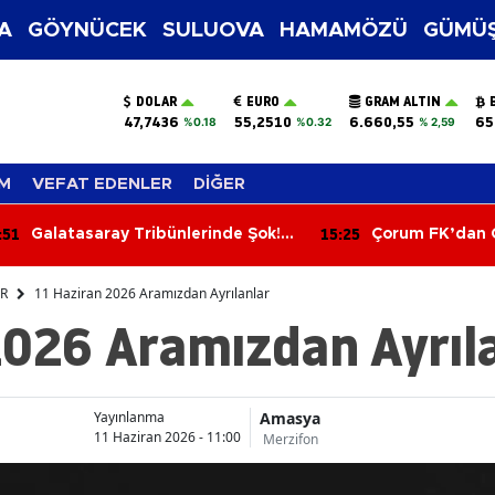
A
GÖYNÜCEK
SULUOVA
HAMAMÖZÜ
GÜMÜŞ
DOLAR
EURO
GRAM ALTIN
47,7436
55,2510
6.660,55
65
%0.18
%0.32
% 2,59
M
VEFAT EDENLER
DİĞER
:51
15:25
Galatasaray Tribünlerinde Şok!
Çorum FK’dan 
ultrAslan Lideri Sebahattin Şirin
Norveçli Takviy
Gözaltına Alındı
ER
11 Haziran 2026 Aramızdan Ayrılanlar
2026 Aramızdan Ayrıl
Amasya
Yayınlanma
11 Haziran 2026 - 11:00
Merzifon