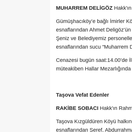
MUHARREM DELİGÖZ
Hakk'ın
Gümüşhacıköy’e bağlı İmirler Kö
esnaflarından Ahmet Deligöz’ün a
Şeniz ve Belediyemiz personelle
esnaflarından sucu ''Muharrem D
Cenazesi bugün saat:14.00’de İl
müteakiben Hallar Mezarlığında t
Taşova Vefat Edenler
RAKİBE SOBACI
Hakk'ın Rahm
Taşova Kızgüldüren Köyü halkın
esnaflarından Şeref, Abdurrahm