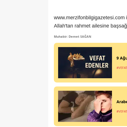
www.merzifonbilgigazetesi.com i
Allah'tan rahmet ailesine başsağlı
Muhabir: Demet SAĞAN
9 Ağu
#VEFA
Arabe
#VEFA