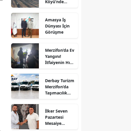
Köyü’nde
Noktasından
Edirne
Arazi Yangını:
Görülüyor
50 Dönüm
Elazığ
Amasya İş
Alan Zarar
Dünyası İçin
Gördü
Erzincan
Görüşme
Erzurum
Merzifon’da Ev
Eskişehir
Yangını!
İtfaiyenin Hızlı
Gaziantep
Müdahalesi
Faciayı Önledi
Giresun
Derbay Turizm
Merzifon’da
Gümüşhane
Taşımacılık
Sektörüne
Hakkari
İddialı Giriyor!
İlker Seven
Hatay
Pazartesi
Mesaiye
Isparta
Başlıyor!