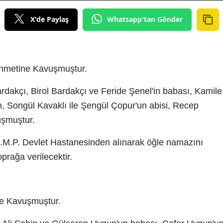
X'de Paylaş
Whatsapp'tan Gönder
hmetine Kavuşmuştur.
rdakçı, Birol Bardakçı ve Feride Şenel'in babası, Kamile
n, Songül Kavaklı ile Şengül Çopur'un abisi, Recep
uşmuştur.
.M.P. Devlet Hastanesinden alınarak öğle namazını
rağa verilecektir.
e Kavuşmuştur.