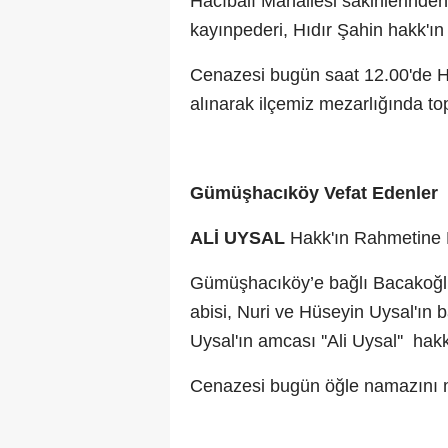
Hacıbalı Mahallesi sakinlerinde
kayınpederi, Hıdır Şahin hakk'ı
Cenazesi bugün saat 12.00'de H
alınarak ilçemiz mezarlığında top
Gümüşhacıköy Vefat Edenler
ALİ UYSAL
Hakk'ın Rahmetine 
Gümüşhacıköy’e bağlı Bacakoğlu
abisi, Nuri ve Hüseyin Uysal'ın
Uysal'ın amcası ''Ali Uysal''
hakk
Cenazesi bugün öğle namazını m