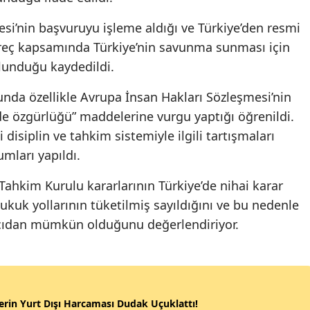
i’nin başvuruyu işleme aldığı ve Türkiye’den resmi
Süreç kapsamında Türkiye’nin savunma sunması için
bulunduğu kaydedildi.
da özellikle Avrupa İnsan Hakları Sözleşmesi’nin
fade özgürlüğü” maddelerine vurgu yaptığı öğrenildi.
isiplin ve tahkim sistemiyle ilgili tartışmaları
mları yapıldı.
ahkim Kurulu kararlarının Türkiye’de nihai karar
hukuk yollarının tüketilmiş sayıldığını ve bu nedenle
ıdan mümkün olduğunu değerlendiriyor.
erin Yurt Dışı Harcaması Dudak Uçuklattı!