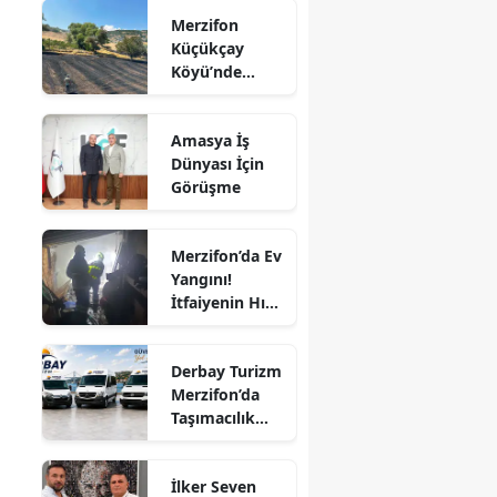
Yangın!
Merzifon
Alevler İlçenin
Edirne
Küçükçay
Birçok
Köyü’nde
Noktasından
Elazığ
Arazi Yangını:
Görülüyor
50 Dönüm
Erzincan
Amasya İş
Alan Zarar
Dünyası İçin
Erzurum
Gördü
Görüşme
Eskişehir
Gaziantep
Merzifon’da Ev
Yangını!
Giresun
İtfaiyenin Hızlı
Müdahalesi
Gümüşhane
Faciayı Önledi
Derbay Turizm
Hakkari
Merzifon’da
Taşımacılık
Hatay
Sektörüne
İddialı Giriyor!
Isparta
İlker Seven