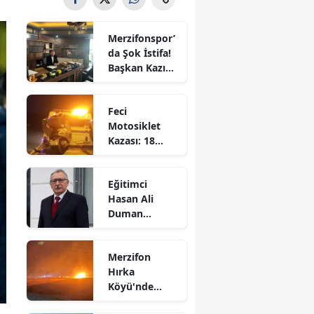
Bilecik
Merzifonspor’
Bingöl
da Şok İstifa!
Başkan Kazım
Bitlis
Gül Görevi
Bıraktı
Bolu
Feci
Motosiklet
Burdur
Kazası: 18
Yaşındaki
Bursa
Genç Hayatını
Eğitimci
Kaybetti
Çanakkale
Hasan Ali
Duman
Çankırı
Hayatını
Kaybetti!
Çorum
Merzifon
Hırka
Denizli
Köyü'nde
Korkutan
Diyarbakır