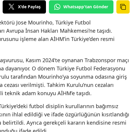
X'de Paylaş
Whatsapp'tan Gönder
ektörü Jose Mourinho, Türkiye Futbol
arı Avrupa İnsan Hakları Mahkemesi’ne taşıdı.
urusunu işleme alan AİHM’in Türkiye’den resmi
başvurusu, Kasım 2024’te oynanan Trabzonspor maçı
rına dayanıyor. O dönem Türkiye Futbol Federasyonu
urulu tarafından Mourinho’ya soyunma odasına giriş
 cezası verilmişti. Tahkim Kurulu’nun cezaları
i teknik adam konuyu AİHM’e taşıdı.
kiye’deki futbol disiplin kurullarının bağımsız
nın ihlal edildiği ve ifade özgürlüğünün kısıtlandığı
elirtildi. Ayrıca gerekçeli kararın kendisine resmi
unduğu ifade edildi.