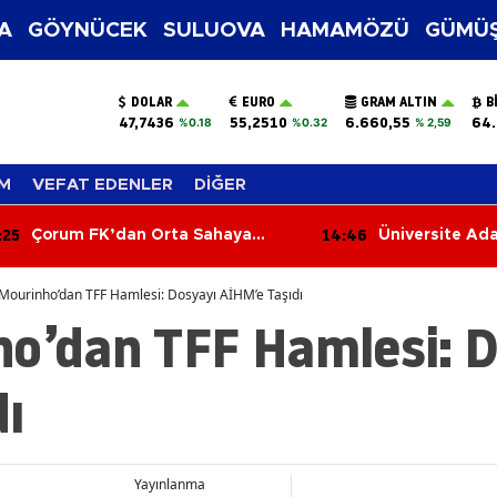
A
GÖYNÜCEK
SULUOVA
HAMAMÖZÜ
GÜMÜŞ
DOLAR
EURO
GRAM ALTIN
B
47,7436
55,2510
6.660,55
64.
%0.18
%0.32
% 2,59
M
VEFAT EDENLER
DİĞER
:25
14:46
Çorum FK’dan Orta Sahaya
Üniversite Ada
Norveçli Takviye!
Tercihlerinde 
 Mourinho’dan TFF Hamlesi: Dosyayı AİHM’e Taşıdı
ho’dan TFF Hamlesi: 
ı
Yayınlanma