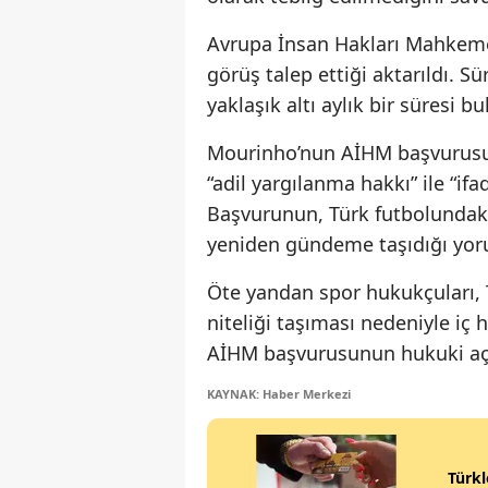
Avrupa İnsan Hakları Mahkemes
görüş talep ettiği aktarıldı. 
yaklaşık altı aylık bir süresi 
Mourinho’nun AİHM başvurusun
“adil yargılanma hakkı” ile “i
Başvurunun, Türk futbolundaki d
yeniden gündeme taşıdığı yoru
Öte yandan spor hukukçuları, T
niteliği taşıması nedeniyle iç 
AİHM başvurusunun hukuki aç
KAYNAK: Haber Merkezi
Türkl