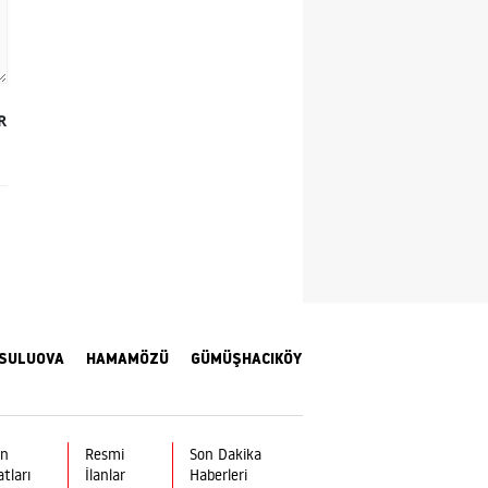
Samsun
Siirt
R
Sinop
Sivas
Tekirdağ
Tokat
Trabzon
Tunceli
SULUOVA
HAMAMÖZÜ
GÜMÜŞHACIKÖY
Şanlıurfa
Uşak
ın
Resmi
Son Dakika
atları
İlanlar
Haberleri
Van