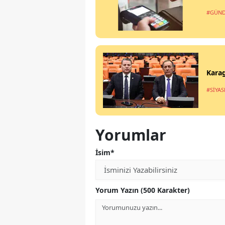
#GÜN
Karag
#SİYAS
Yorumlar
İsim*
Yorum Yazın (500 Karakter)