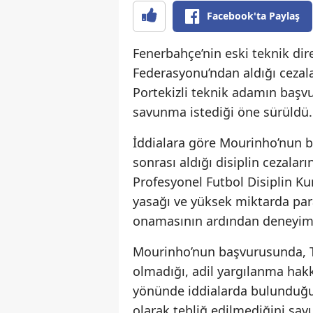
Facebook'ta Paylaş
Fenerbahçe’nin eski teknik dir
Federasyonu’ndan aldığı cezal
Portekizli teknik adamın başv
savunma istediği öne sürüldü.
İddialara göre Mourinho’nun 
sonrası aldığı disiplin cezala
Profesyonel Futbol Disiplin K
yasağı ve yüksek miktarda para
onamasının ardından deneyiml
Mourinho’nun başvurusunda, Tür
olmadığı, adil yargılanma hakkı
yönünde iddialarda bulunduğu b
olarak tebliğ edilmediğini sav