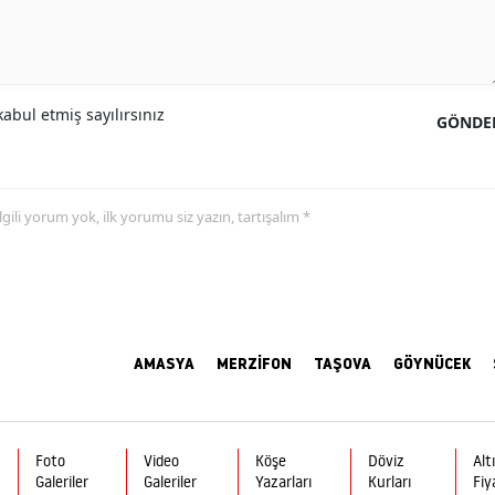
abul etmiş sayılırsınız
GÖNDE
 ilgili yorum yok, ilk yorumu siz yazın, tartışalım *
AMASYA
MERZİFON
TAŞOVA
GÖYNÜCEK
Foto
Video
Köşe
Döviz
Alt
Galeriler
Galeriler
Yazarları
Kurları
Fiy