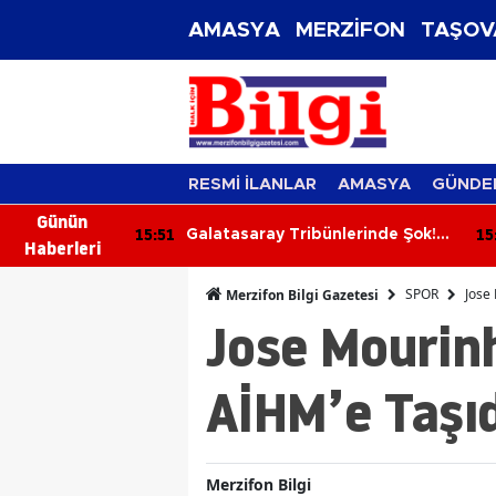
AMASYA
MERZİFON
TAŞOV
RESMİ İLANLAR
AMASYA
GÜNDE
Günün
15:51
15
ımız Suça
Galatasaray Tribünlerinde Şok!
Haberleri
lmeli!
ultrAslan Lideri Sebahattin Şirin
Gözaltına Alındı
SPOR
Jose
Merzifon Bilgi Gazetesi
Jose Mourin
AİHM’e Taşıd
Merzifon Bilgi