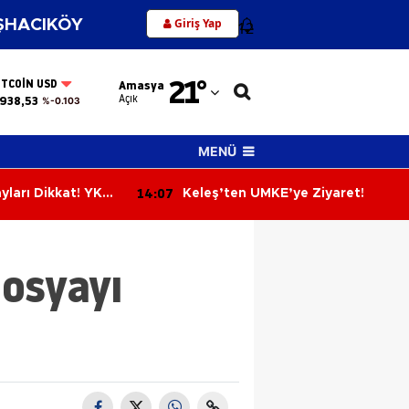
Giriş Yap
HACIKÖY
12
Adana
21
°
ITCOIN USD
Amasya
Adıyaman
Açık
938,53
%-0.103
Afyonkarahisar
MENÜ
Ağrı
14:07
yları Dikkat! YKS
Keleş’ten UMKE’ye Ziyaret!
Amasya
Yarın Son Gün
Ankara
Dosyayı
Antalya
Artvin
Aydın
Balıkesir