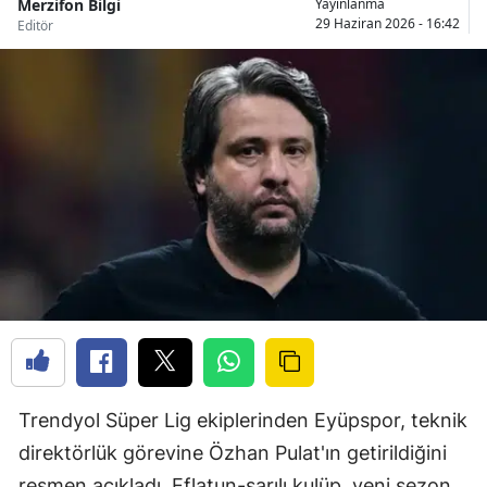
Merzifon Bilgi
Yayınlanma
29 Haziran 2026 - 16:42
Editör
Trendyol Süper Lig ekiplerinden Eyüpspor, teknik
direktörlük görevine Özhan Pulat'ın getirildiğini
resmen açıkladı. Eflatun-sarılı kulüp, yeni sezon