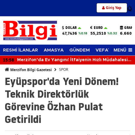
Giriş Yap
12
DOLAR
EURO
GRAM 
47,7436
55,2510
6.660,
%0.18
%0.32
MENÜ
RESMİ İLANLAR
AMASYA
GÜNDEM
VEFAT EDENLER
15:58
Merzifon’da Ev Yangını! İtfaiyenin Hızlı Müdahalesi
Faciayı Önledi
SPOR
Merzifon Bilgi Gazetesi
Eyüpspor'da Yeni Dönem!
Teknik Direktörlük
Görevine Özhan Pulat
Getirildi