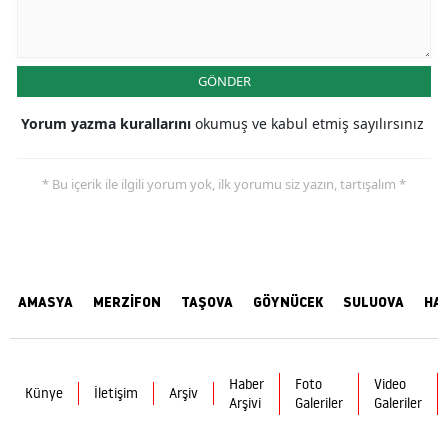
GÖNDER
Yorum yazma kurallarını
okumuş ve kabul etmiş sayılırsınız
* Bu içerik ile ilgili yorum yok, ilk yorumu siz yazın, tartışalım *
AMASYA
MERZİFON
TAŞOVA
GÖYNÜCEK
SULUOVA
HA
Haber
Foto
Video
Künye
İletişim
Arşiv
Arşivi
Galeriler
Galeriler