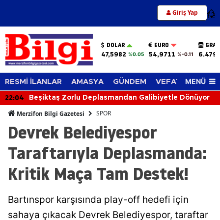
Giriş Yap
12
DOLAR
EURO
GRAM
47,5982
54,9711
6.479
%0.05
%-0.11
MENÜ
RESMİ İLANLAR
AMASYA
GÜNDEM
VEFAT EDENLER
22:04
Beşiktaş Zorlu Deplasmandan Galibiyetle Dönüyor
SPOR
Merzifon Bilgi Gazetesi
Devrek Belediyespor
Taraftarıyla Deplasmanda:
Kritik Maça Tam Destek!
Bartınspor karşısında play-off hedefi için
sahaya çıkacak Devrek Belediyespor, taraftar