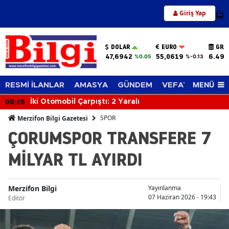
Giriş Yap
12
DOLAR
EURO
GRA
47,6942
55,0619
6.494
%0.05
%-0.13
MENÜ
RESMİ İLANLAR
AMASYA
GÜNDEM
VEFAT EDENLER
00:26
İki Otomobil Çarpıştı: 2 Yaralı
SPOR
Merzifon Bilgi Gazetesi
ÇORUMSPOR TRANSFERE 7
MİLYAR TL AYIRDI
Merzifon Bilgi
Yayınlanma
07 Haziran 2026 - 19:43
Editör