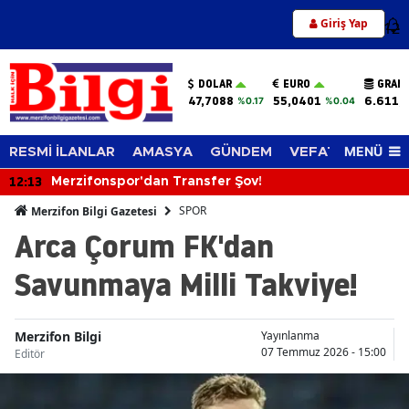
Giriş Yap
12
DOLAR
EURO
GRAM 
47,7088
55,0401
6.611,
%0.17
%0.04
MENÜ
RESMİ İLANLAR
AMASYA
GÜNDEM
VEFAT EDENLER
12:13
Merzifonspor'dan Transfer Şov!
SPOR
Merzifon Bilgi Gazetesi
Arca Çorum FK'dan
Savunmaya Milli Takviye!
Merzifon Bilgi
Yayınlanma
07 Temmuz 2026 - 15:00
Editör