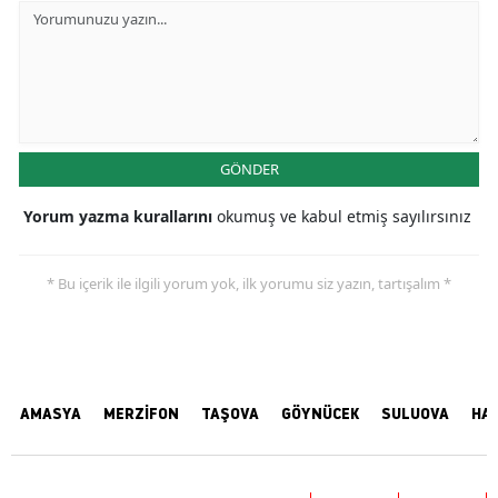
GÖNDER
Yorum yazma kurallarını
okumuş ve kabul etmiş sayılırsınız
* Bu içerik ile ilgili yorum yok, ilk yorumu siz yazın, tartışalım *
AMASYA
MERZİFON
TAŞOVA
GÖYNÜCEK
SULUOVA
HA