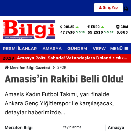
Giriş Yap
12
DOLAR
EURO
GRAM 
47,7436
55,2510
6.660,
%0.18
%0.32
MENÜ
RESMİ İLANLAR
AMASYA
GÜNDEM
VEFAT EDENLER
20:18
Amasya Polisi Sahada! Vatandaşlara Dolandırıcılık,
Hırsızlık ve KADES Uyarısı
SPOR
Merzifon Bilgi Gazetesi
Amasis’in Rakibi Belli Oldu!
Amasis Kadın Futbol Takımı, yarı finalde
Ankara Genç Yiğitlerspor ile karşılaşacak,
detaylar haberimizde...
Merzifon Bilgi
Amasya
Yayınlanma