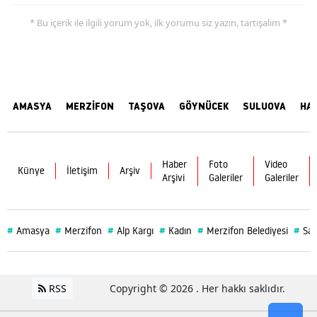
* Bu içerik ile ilgili yorum yok, ilk yorumu siz yazın, tartışalım *
AMASYA
MERZİFON
TAŞOVA
GÖYNÜCEK
SULUOVA
HA
Haber
Foto
Video
Künye
İletişim
Arşiv
Arşivi
Galeriler
Galeriler
#
#
#
#
#
#
Amasya
Merzifon
Alp Kargı
Kadın
Merzifon Belediyesi
Sağ
RSS
Copyright © 2026 . Her hakkı saklıdır.