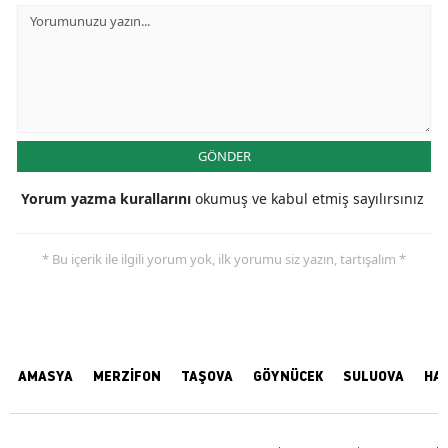
GÖNDER
Yorum yazma kurallarını
okumuş ve kabul etmiş sayılırsınız
* Bu içerik ile ilgili yorum yok, ilk yorumu siz yazın, tartışalım *
AMASYA
MERZİFON
TAŞOVA
GÖYNÜCEK
SULUOVA
HA