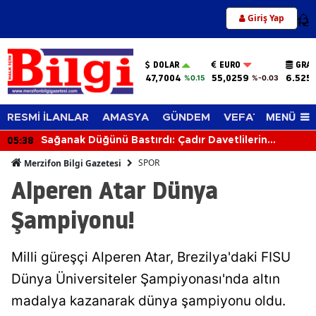
Giriş Yap
12
DOLAR
EURO
GRAM
47,7004
55,0259
6.525
%0.15
%-0.03
MENÜ
RESMİ İLANLAR
AMASYA
GÜNDEM
VEFAT EDENLER
05:38
Sağanak Düğünü Bastırdı: Çadır Davetlilerin
Üzerine Çöktü
SPOR
Merzifon Bilgi Gazetesi
Alperen Atar Dünya
Şampiyonu!
Milli güreşçi Alperen Atar, Brezilya'daki FISU
Dünya Üniversiteler Şampiyonası'nda altın
madalya kazanarak dünya şampiyonu oldu.