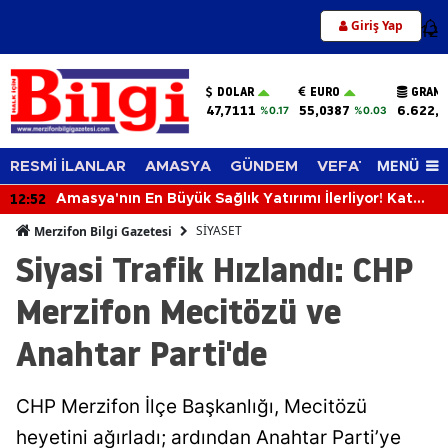
Giriş Yap
12
DOLAR
EURO
GRAM 
47,7111
55,0387
6.622,
%0.17
%0.03
MENÜ
RESMİ İLANLAR
AMASYA
GÜNDEM
VEFAT EDENLER
12:52
Amasya'nın En Büyük Sağlık Yatırımı İlerliyor! Kat
Planlaması Görüşüldü!
SİYASET
Merzifon Bilgi Gazetesi
Siyasi Trafik Hızlandı: CHP
Merzifon Mecitözü ve
Anahtar Parti'de
CHP Merzifon İlçe Başkanlığı, Mecitözü
heyetini ağırladı; ardından Anahtar Parti’ye