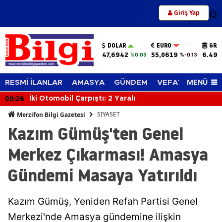
Giriş Yap
12
DOLAR
EURO
GRA
47,6942
55,0619
6.494
%0.05
%-0.13
MENÜ
RESMİ İLANLAR
AMASYA
GÜNDEM
VEFAT EDENLER
00:26
İki Otomobil Çarpıştı: 2 Yaralı
SİYASET
Merzifon Bilgi Gazetesi
Kazım Gümüş'ten Genel
Merkez Çıkarması! Amasya
Gündemi Masaya Yatırıldı
Kazım Gümüş, Yeniden Refah Partisi Genel
Merkezi'nde Amasya gündemine ilişkin