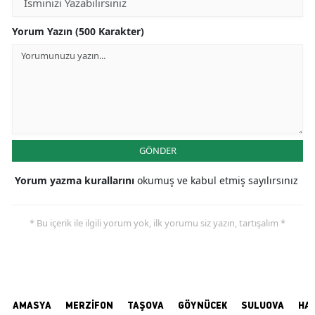
Yorum Yazın (500 Karakter)
GÖNDER
Yorum yazma kurallarını
okumuş ve kabul etmiş sayılırsınız
* Bu içerik ile ilgili yorum yok, ilk yorumu siz yazın, tartışalım *
AMASYA
MERZİFON
TAŞOVA
GÖYNÜCEK
SULUOVA
HA