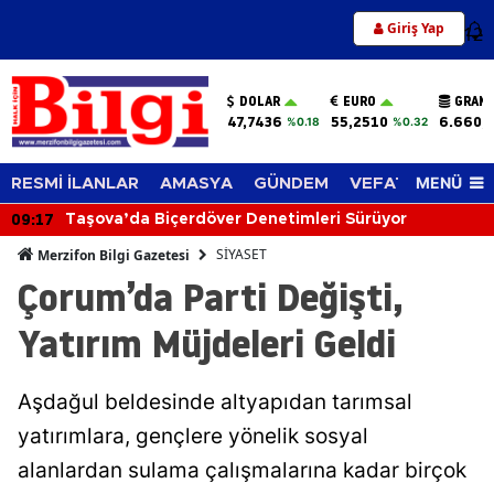
Giriş Yap
12
DOLAR
EURO
GRAM 
47,7436
55,2510
6.660,
%0.18
%0.32
MENÜ
RESMİ İLANLAR
AMASYA
GÜNDEM
VEFAT EDENLER
09:17
Taşova’da Biçerdöver Denetimleri Sürüyor
SİYASET
Merzifon Bilgi Gazetesi
Çorum’da Parti Değişti,
Yatırım Müjdeleri Geldi
Aşdağul beldesinde altyapıdan tarımsal
yatırımlara, gençlere yönelik sosyal
alanlardan sulama çalışmalarına kadar birçok