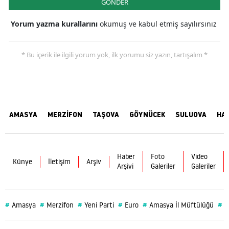
GÖNDER
Yorum yazma kurallarını
okumuş ve kabul etmiş sayılırsınız
* Bu içerik ile ilgili yorum yok, ilk yorumu siz yazın, tartışalım *
AMASYA
MERZİFON
TAŞOVA
GÖYNÜCEK
SULUOVA
HA
Haber
Foto
Video
Künye
İletişim
Arşiv
Arşivi
Galeriler
Galeriler
#
#
#
#
#
#
Amasya
Merzifon
Yeni Parti
Euro
Amasya İl Müftülüğü
S