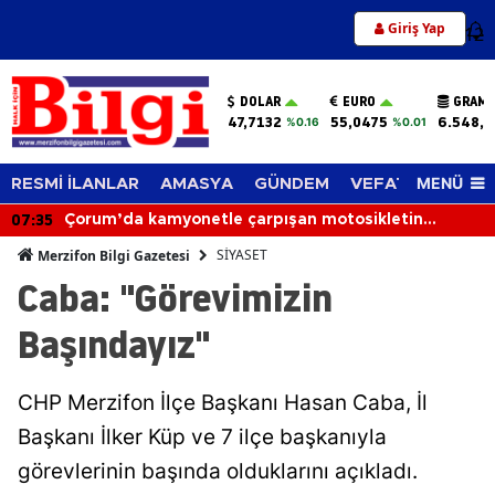
Giriş Yap
12
DOLAR
EURO
GRAM 
47,7132
55,0475
6.548,6
%0.16
%0.01
MENÜ
RESMİ İLANLAR
AMASYA
GÜNDEM
VEFAT EDENLER
07:35
Çorum’da kamyonetle çarpışan motosikletin
sürücüsü hayatını kaybetti
SİYASET
Merzifon Bilgi Gazetesi
Caba: "Görevimizin
Başındayız"
CHP Merzifon İlçe Başkanı Hasan Caba, İl
Başkanı İlker Küp ve 7 ilçe başkanıyla
görevlerinin başında olduklarını açıkladı.