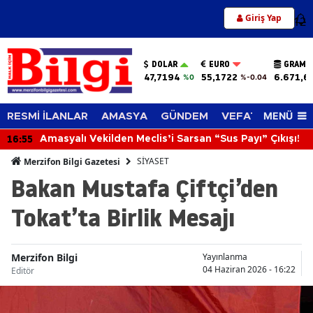
Giriş Yap
12
DOLAR
EURO
GRAM A
47,7194
55,1722
6.671,6
%0
%-0.04
MENÜ
RESMİ İLANLAR
AMASYA
GÜNDEM
VEFAT EDENLER
16:55
Amasyalı Vekilden Meclis’i Sarsan “Sus Payı” Çıkışı!
SİYASET
Merzifon Bilgi Gazetesi
Bakan Mustafa Çiftçi’den
Tokat’ta Birlik Mesajı
Merzifon Bilgi
Yayınlanma
04 Haziran 2026 - 16:22
Editör