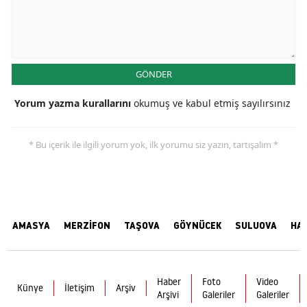
GÖNDER
Yorum yazma kurallarını
okumuş ve kabul etmiş sayılırsınız
* Bu içerik ile ilgili yorum yok, ilk yorumu siz yazın, tartışalım *
AMASYA
MERZİFON
TAŞOVA
GÖYNÜCEK
SULUOVA
HA
Haber
Foto
Video
Künye
İletişim
Arşiv
Arşivi
Galeriler
Galeriler