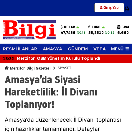
Giriş Yap
12
DOLAR
EURO
GRAM 
47,7436
55,2510
6.660,
%0.18
%0.32
MENÜ
RESMİ İLANLAR
AMASYA
GÜNDEM
VEFAT EDENLER
18:22
Merzifon OSB Yönetim Kurulu Toplandı
SİYASET
Merzifon Bilgi Gazetesi
Amasya’da Siyasi
Hareketlilik: İl Divanı
Toplanıyor!
Amasya’da düzenlenecek İl Divanı toplantısı
için hazırlıklar tamamlandı. Detaylar