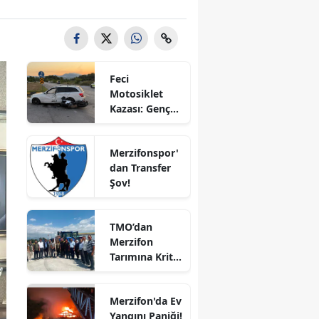
Bilecik
Bingöl
Bitlis
Feci
Motosiklet
Bolu
Kazası: Genç
Sürücü
Burdur
Hayatını
Merzifonspor'
Kaybetti
Bursa
dan Transfer
Şov!
Çanakkale
Çankırı
TMO’dan
Merzifon
Çorum
Tarımına Kritik
Ziyaret!
Denizli
Merzifon'da Ev
Diyarbakır
Yangını Paniği!