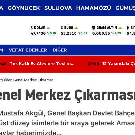
A
GÖYNÜCEK
SULUOVA
HAMAMÖZÜ
GÜMÜŞ
DOLAR
EURO
GRAM ALTIN
BI
47,7436
55,2510
6.660,55
64.
%0.18
%0.32
% 2,59
M
VEFAT EDENLER
DİĞER
:09
02:30
12 Yaşındaki Çocuk Kalp Krizine
Boş Arazide Er
Yenik Düştü
Bulundu
kgül’den Genel Merkez Çıkarması
enel Merkez Çıkarmas
ustafa Akgül, Genel Başkan Devlet Bahçeli
st düzey isimlerle bir araya gelerek Amas
taylar haberimizde…