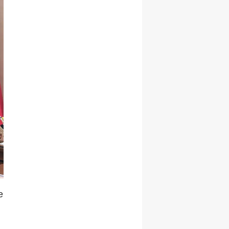
Malatya
Manisa
Kahramanmaraş
Mardin
Muğla
Muş
Nevşehir
Niğde
Ordu
e
Rize
Sakarya