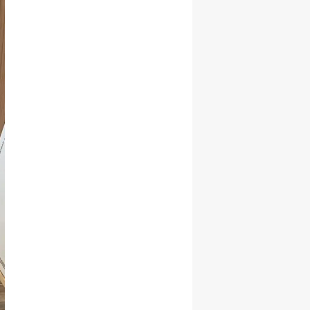
Yalova
Karabük
Kilis
Osmaniye
Düzce