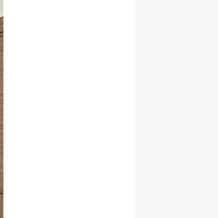
Yozgat
Zonguldak
Aksaray
Bayburt
Karaman
Kırıkkale
Batman
Şırnak
Bartın
Ardahan
Iğdır