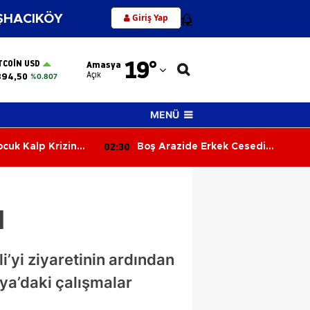
Giriş Yap
HACIKÖY
12
Adana
19
°
TCOIN USD
Amasya
Adıyaman
Açık
894,50
%0.807
Afyonkarahisar
MENÜ
Ağrı
01:51
kek Cesedi
Kamyon Kazası: Sürücü Araçta
Amasya
Sıkıştı, İtfaiye Kurtardı
Ankara
ı
Antalya
Artvin
’yi ziyaretinin ardından
Aydın
ya’daki çalışmalar
Balıkesir