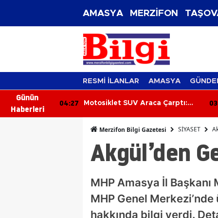
AMASYA
MERZİFON
TAŞOV
RESMİ İLANLAR
AMASYA
GÜNDE
Günün
03:48
03
aca Çarptı:
Tek Katlı Ev Alevlere Teslim
Haberleri
Oldu
SİYASET
A
Merzifon Bilgi Gazetesi
Akgül’den G
MHP Amasya İl Başkanı M
MHP Genel Merkezi’nde ü
hakkında bilgi verdi. De