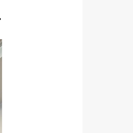
Samsun
Siirt
Sinop
Sivas
Tekirdağ
Tokat
Trabzon
Tunceli
Şanlıurfa
Uşak
Van