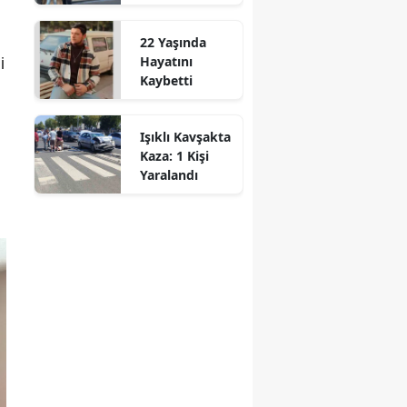
Hizmete
Başladı!
Mersin
22 Yaşında
“Gayrimenkul
Hayatını
Almak İçin
İstanbul
i
Kaybetti
Doğru Zaman”
İzmir
Işıklı Kavşakta
Kars
Kaza: 1 Kişi
Kastamonu
Yaralandı
Kayseri
Kırklareli
Kırşehir
Kocaeli
Konya
Kütahya