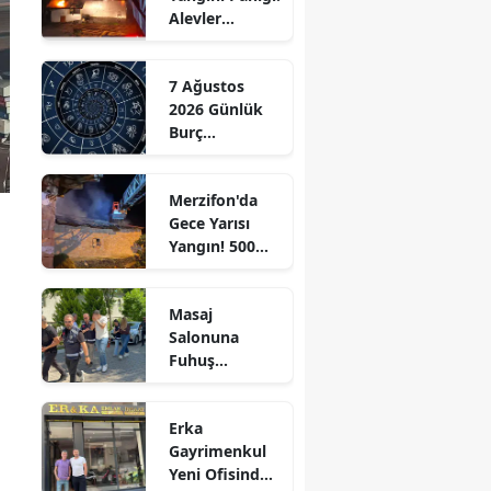
Alevler
Edirne
Büyümeden
Kontrol Altına
Elazığ
7 Ağustos
Alındı
2026 Günlük
Erzincan
Burç
Yorumları:
Erzurum
Aşkta
Merzifon'da
Sürprizler,
Eskişehir
Gece Yarısı
Parada Yeni
Yangın! 500
Fırsatlar
Gaziantep
Saman Balyası
Kapıda!
Kül Oldu
Giresun
l
Masaj
Salonuna
Gümüşhane
Fuhuş
Operasyonu: 3
Hakkari
Şüpheli
Erka
Adliyeye Sevk
Hatay
Gayrimenkul
Edildi
Yeni Ofisinde
Isparta