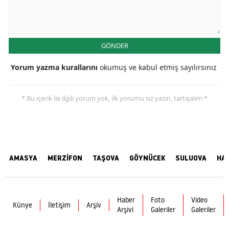
GÖNDER
Yorum yazma kurallarını
okumuş ve kabul etmiş sayılırsınız
* Bu içerik ile ilgili yorum yok, ilk yorumu siz yazın, tartışalım *
AMASYA
MERZİFON
TAŞOVA
GÖYNÜCEK
SULUOVA
HA
Haber
Foto
Video
Künye
İletişim
Arşiv
Arşivi
Galeriler
Galeriler