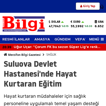
Giriş Yap
12
DOLAR
EURO
GRAM
47,7043
55,1992
6.652,
%0.15
%0.33
MENÜ
RESMİ İLANLAR
AMASYA
GÜNDEM
VEFAT EDENLER
20:39
Uğur Uçar: "Çorum FK bu sezon Süper Lig’e renk
katacak"
SAĞLIK
Merzifon Bilgi Gazetesi
Suluova Devlet
Hastanesi'nde Hayat
Kurtaran Eğitim
Hayat kurtaran müdahaleler için sağlık
personeline uygulamalı temel yaşam desteği