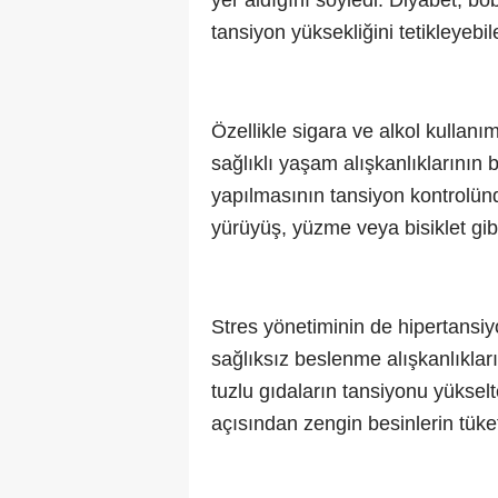
yer aldığını söyledi. Diyabet, bö
tansiyon yüksekliğini tetikleyebile
Özellikle sigara ve alkol kullanım
sağlıklı yaşam alışkanlıklarının
yapılmasının tansiyon kontrolünde
yürüyüş, yüzme veya bisiklet gibi f
Stres yönetiminin de hipertansiyo
sağlıksız beslenme alışkanlıklar
tuzlu gıdaların tansiyonu yükse
açısından zengin besinlerin tüket