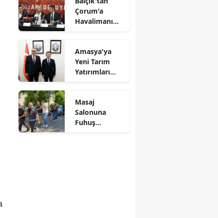
Balçık'tan
Alındı
Çorum'a
Mersin
Havalimanı
Müjdesi:
İstanbul
"Çalışmalara
Amasya'ya
Başladık"
İzmir
Yeni Tarım
Yatırımları
Kars
Gündemde
Kastamonu
Masaj
Salonuna
Kayseri
Fuhuş
Operasyonu: 3
Kırklareli
Şüpheli
Adliyeye Sevk
Kırşehir
Edildi
Kocaeli
Konya
a
Kütahya