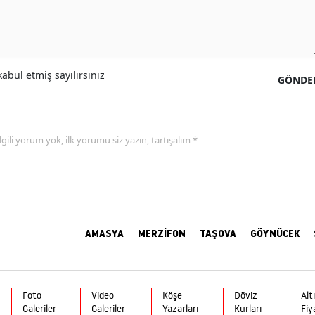
abul etmiş sayılırsınız
GÖNDE
 ilgili yorum yok, ilk yorumu siz yazın, tartışalım *
AMASYA
MERZİFON
TAŞOVA
GÖYNÜCEK
Foto
Video
Köşe
Döviz
Alt
Galeriler
Galeriler
Yazarları
Kurları
Fiy