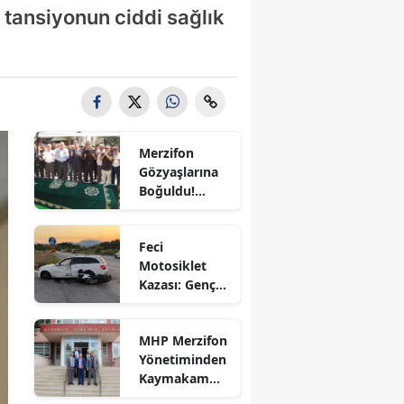
tansiyonun ciddi sağlık
Bilecik
Bingöl
Bitlis
Bolu
Merzifon
Burdur
Gözyaşlarına
Boğuldu!
Bursa
Sercan
Nevcanoğlu
Çanakkale
Feci
Son
Motosiklet
Yolculuğuna
Çankırı
Kazası: Genç
Uğurlandı
Sürücü
Çorum
Hayatını
MHP Merzifon
Kaybetti
Denizli
Yönetiminden
Kaymakam
Diyarbakır
Ahmet