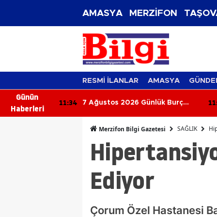
AMASYA
MERZİFON
TAŞOV
RESMİ İLANLAR
AMASYA
GÜNDE
Günün
11:34
11
ransfer Şov!
7 Ağustos 2026 Günlük Burç
Haberleri
Yorumları: Aşkta Sürprizler,
Parada Yeni Fırsatlar Kapıda!
SAĞLIK
Hip
Merzifon Bilgi Gazetesi
Hipertansiyo
Ediyor
Çorum Özel Hastanesi Baş