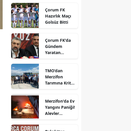
Karaaslan'a
Edirne
Çorum FK
Ziyaret
Hazırlık Maçı
Elazığ
Golsüz Bitti
Erzincan
Çorum FK'da
Erzurum
Gündem
Yaratan
Eskişehir
Açıklamalar
Gaziantep
TMO’dan
Merzifon
Giresun
Tarımına Kritik
Ziyaret!
Gümüşhane
Merzifon'da Ev
Hakkari
Yangını Paniği!
Alevler
Hatay
Büyümeden
Kontrol Altına
Isparta