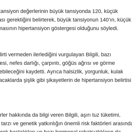
 tansiyon değerlerinin büyük tansiyonda 120, küçük
sı gerektiğini belirterek, büyük tansiyonun 140’ın, küçük
masının hipertansiyon göstergesi olduğunu söyledi.
ti vermeden ilerlediğini vurgulayan Bilgili, bazı
si, nefes darlığı, çarpıntı, göğüs ağrısı ve görme
lebileceğini kaydetti. Ayrıca halsizlik, yorgunluk, kulak
klarda şişlik gibi şikayetlerin de hipertansiyon belirtisi
r hakkında da bilgi veren Bilgili, aşırı tuz tüketimi,
tarzı ve genetik yatkınlığın önemli risk faktörleri arasınd