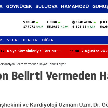
A
GÖYNÜCEK
SULUOVA
HAMAMÖZÜ
GÜMÜŞ
DOLAR
EURO
GRAM ALTIN
BIT
47,7071
55,0437
6.605,22
64.6
%0.17
%0.04
% 1,73
M
VEFAT EDENLER
DİĞER
:17
11:00
Kolye Kombinleriyle Tarzınızı
7 Ağustos 202
Yenileyin! 2026’nın En Şık Takı
Ayrılanlar
Trendleri
ertansiyon Belirti Vermeden Hayatı Tehdit Ediyor
n Belirti Vermeden H
hekimi ve Kardiyoloji Uzmanı Uzm. Dr. Gök