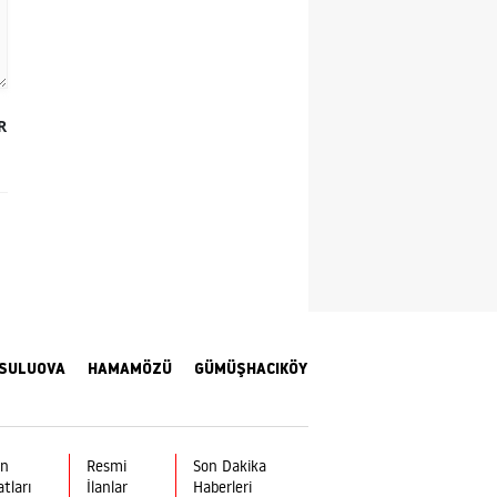
Yozgat
Zonguldak
R
Aksaray
Bayburt
Karaman
Kırıkkale
Batman
Şırnak
SULUOVA
HAMAMÖZÜ
GÜMÜŞHACIKÖY
Bartın
Ardahan
ın
Resmi
Son Dakika
atları
İlanlar
Haberleri
Iğdır