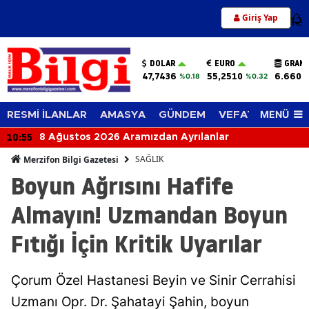
Giriş Yap
12
DOLAR
EURO
GRAM 
47,7436
55,2510
6.660,
%0.18
%0.32
MENÜ
RESMİ İLANLAR
AMASYA
GÜNDEM
VEFAT EDENLER
10:55
8 Ağustos 2026 Aramızdan Ayrılanlar
SAĞLIK
Merzifon Bilgi Gazetesi
Boyun Ağrısını Hafife
Almayın! Uzmandan Boyun
Fıtığı İçin Kritik Uyarılar
Çorum Özel Hastanesi Beyin ve Sinir Cerrahisi
Uzmanı Opr. Dr. Şahatayi Şahin, boyun