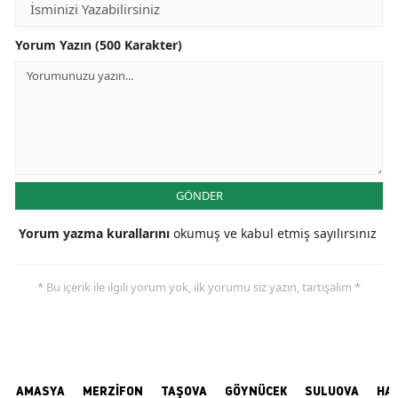
Yorum Yazın (500 Karakter)
GÖNDER
Yorum yazma kurallarını
okumuş ve kabul etmiş sayılırsınız
* Bu içerik ile ilgili yorum yok, ilk yorumu siz yazın, tartışalım *
AMASYA
MERZİFON
TAŞOVA
GÖYNÜCEK
SULUOVA
HA