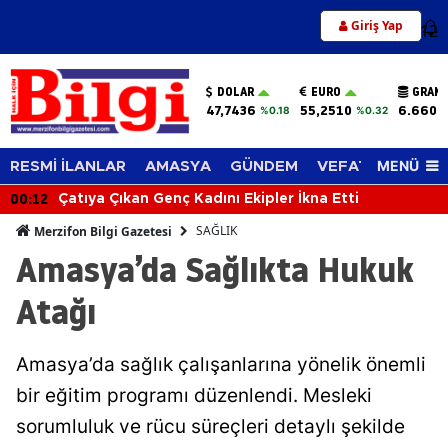
Giriş Yap
12
DOLAR
EURO
GRAM 
47,7436
55,2510
6.660,
%0.18
%0.32
MENÜ
RESMİ İLANLAR
AMASYA
GÜNDEM
VEFAT EDENLER
00:12
Çatıya Çıkan Genç Kadını Ekipler İkna Etti
SAĞLIK
Merzifon Bilgi Gazetesi
Amasya’da Sağlıkta Hukuk
Atağı
Amasya’da sağlık çalışanlarına yönelik önemli
bir eğitim programı düzenlendi. Mesleki
sorumluluk ve rücu süreçleri detaylı şekilde