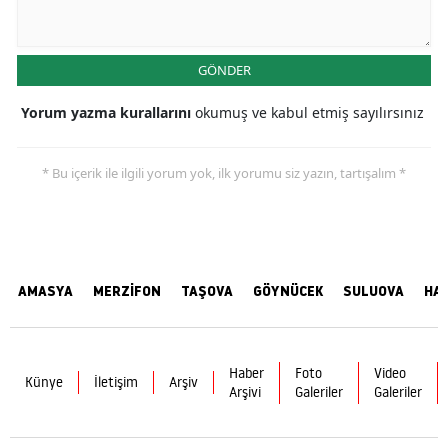
GÖNDER
Yorum yazma kurallarını
okumuş ve kabul etmiş sayılırsınız
* Bu içerik ile ilgili yorum yok, ilk yorumu siz yazın, tartışalım *
AMASYA
MERZİFON
TAŞOVA
GÖYNÜCEK
SULUOVA
HA
Haber
Foto
Video
Künye
İletişim
Arşiv
Arşivi
Galeriler
Galeriler