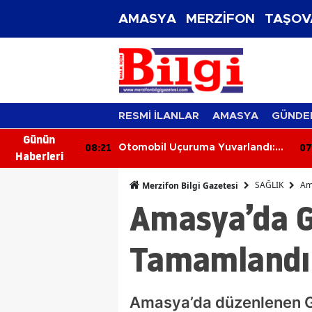
AMASYA
MERZİFON
TAŞOV
RESMİ İLANLAR
AMASYA
GÜNDE
Günün
08:21
07
Farkındalık
Otomobil Uçuruma Yuvarlandı:
Haberleri
Sürücü Ağır Yaralandı
SAĞLIK
Am
Merzifon Bilgi Gazetesi
Amasya’da Gü
Tamamlandı
Amasya’da düzenlenen Gü