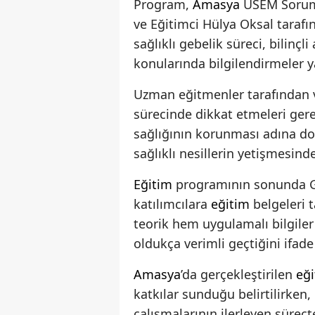
Program,
Amasya
ÜSEM Soruml
ve Eğitimci Hülya Oksal tarafı
sağlıklı gebelik süreci, bilinçl
konularında bilgilendirmeler y
Uzman eğitmenler tarafından ve
sürecinde dikkat etmeleri ger
sağlığının korunması adına do
sağlıklı nesillerin yetişmesinde
Eğitim
programının sonunda G
katılımcılara
eğitim
belgeleri t
teorik hem uygulamalı bilgiler
oldukça verimli geçtiğini ifade 
Amasya
’da gerçekleştirilen
eğ
katkılar sunduğu belirtilirken,
çalışmalarının ilerleyen süreçt