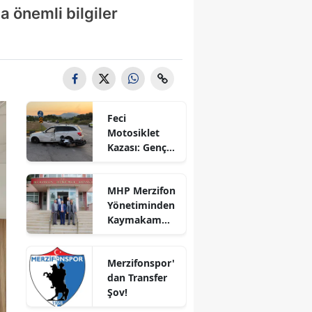
 önemli bilgiler
Bilecik
Bingöl
Bitlis
Bolu
Feci
Burdur
Motosiklet
Kazası: Genç
Bursa
Sürücü
Hayatını
Çanakkale
MHP Merzifon
Kaybetti
Yönetiminden
Çankırı
Kaymakam
Ahmet
Çorum
Karaaslan'a
Merzifonspor'
Ziyaret
Denizli
dan Transfer
Şov!
Diyarbakır