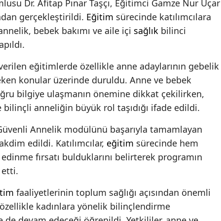
usu Dr. Afitap Pınar Taşçı, Eğitimci Gamze Nur Uçar
ndan gerçekleştirildi.
Eğitim
sürecinde katılımcılara
i annelik, bebek bakımı ve aile içi
sağlık
bilinci
apıldı.
rilen eğitimlerde özellikle anne adaylarının gebelik
eken konular üzerinde duruldu. Anne ve bebek
ğru bilgiye ulaşmanın önemine dikkat çekilirken,
 bilinçli anneliğin büyük rol taşıdığı ifade edildi.
üvenli Annelik modülünü başarıyla tamamlayan
akdim edildi. Katılımcılar,
eğitim
sürecinde hem
 edinme fırsatı bulduklarını belirterek programın
etti.
itim
faaliyetlerinin toplum sağlığı açısından önemli
 özellikle kadınlara yönelik bilinçlendirme
e de devam edeceği öğrenildi. Yetkililer, anne ve