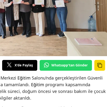
X'de Paylaş
Whatsapp'tan Gönder
t Merkezi
Eğitim
Salonu’nda gerçekleştirilen Güvenli
yla tamamlandı.
Eğitim
programı kapsamında
belik süreci, doğum öncesi ve sonrası bakım ile çocuk
lgiler aktarıldı.