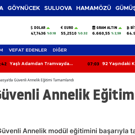
A
GÖYNÜCEK
SULUOVA
HAMAMÖZÜ
GÜMÜŞ
DOLAR
EURO
GRAM ALTIN
BI
47,7436
55,2510
6.660,55
64.
%0.18
%0.32
% 2,59
M
VEFAT EDENLER
DİĞER
:42
07:03
Yaşlı Adamdan Tramvayda
92 Yaşındaki K
Cinsel Taciz İddiası
Yanmış Halde 
asya’da Güvenli Annelik Eğitimi Tamamlandı
venli Annelik Eğitim
venli Annelik modül eğitimini başarıyla t