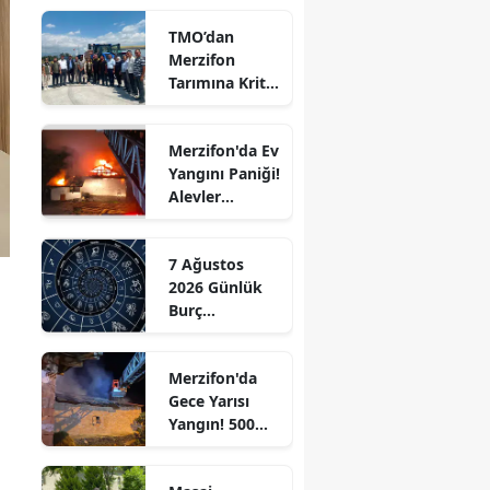
Edirne
TMO’dan
Merzifon
Elazığ
Tarımına Kritik
Ziyaret!
Erzincan
Merzifon'da Ev
Erzurum
Yangını Paniği!
Alevler
Eskişehir
Büyümeden
Kontrol Altına
Gaziantep
7 Ağustos
Alındı
2026 Günlük
Giresun
Burç
Yorumları:
Gümüşhane
Aşkta
Merzifon'da
Sürprizler,
Hakkari
Gece Yarısı
Parada Yeni
Yangın! 500
Fırsatlar
Hatay
Saman Balyası
Kapıda!
Kül Oldu
Isparta