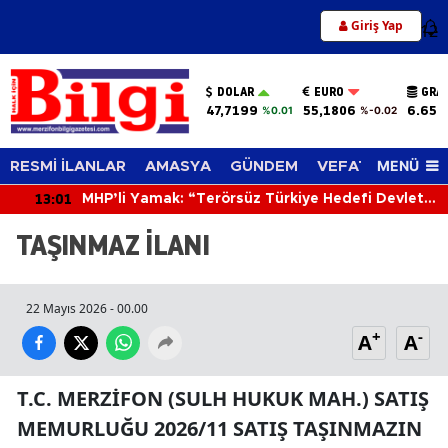
Giriş Yap
12
DOLAR
EURO
GRA
47,7199
55,1806
6.656
%0.01
%-0.02
MENÜ
RESMİ İLANLAR
AMASYA
GÜNDEM
VEFAT EDENLER
13:01
MHP’li Yamak: “Terörsüz Türkiye Hedefi Devlet
Aklıyla Yürütülmektedir”
TAŞINMAZ İLANI
22 Mayıs 2026 - 00.00
+
-
A
A
T.C. MERZİFON (SULH HUKUK MAH.) SATIŞ
MEMURLUĞU 2026/11 SATIŞ TAŞINMAZIN