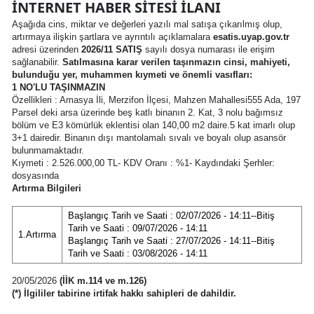
İNTERNET HABER SİTESİ İLANI
Aşağıda cins, miktar ve değerleri yazılı mal satışa çıkarılmış olup,
artırmaya ilişkin şartlara ve ayrıntılı açıklamalara
esatis.uyap.gov.tr
adresi üzerinden
2026/11 SATIŞ
sayılı dosya numarası ile erişim
sağlanabilir.
Satılmasına karar verilen taşınmazın cinsi, mahiyeti,
bulunduğu yer, muhammen kıymeti ve önemli vasıfları:
1 NO'LU TAŞINMAZIN
Özellikleri : Amasya İli, Merzifon İlçesi, Mahzen Mahallesi555 Ada, 197
Parsel deki arsa üzerinde beş katlı binanın 2. Kat, 3 nolu bağımsız
bölüm ve E3 kömürlük eklentisi olan 140,00 m2 daire.5 kat imarlı olup
3+1 dairedir. Binanın dışı mantolamalı sıvalı ve boyalı olup asansör
bulunmamaktadır.
Kıymeti : 2.526.000,00 TL- KDV Oranı : %1- Kaydındaki Şerhler:
dosyasında
Artırma Bilgileri
Başlangıç Tarih ve Saati : 02/07/2026 - 14:11--Bitiş
Tarih ve Saati : 09/07/2026 - 14:11
1.Artırma
Başlangıç Tarih ve Saati : 27/07/2026 - 14:11--Bitiş
Tarih ve Saati : 03/08/2026 - 14:11
20/05/2026
(İİK m.114 ve m.126)
(*) İlgililer tabirine irtifak hakkı sahipleri de dahildir.