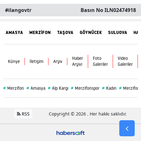
#ilangovtr
Basın No ILN02474918
AMASYA
MERZİFON
TAŞOVA
GÖYNÜCEK
SULUOVA
HA
Haber
Foto
Video
Künye
İletişim
Arşiv
Arşivi
Galeriler
Galeriler
#
#
#
#
#
#
Merzifon
Amasya
Alp Kargı
Merzifonspor
Kadın
Merzifon 
RSS
Copyright © 2026 . Her hakkı saklıdır.