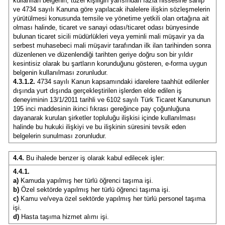
kullanılan belgenin, tüzel kişiliğin yarısından fazla hissesine sahip
ve 4734 sayılı Kanuna göre yapılacak ihalelere ilişkin sözleşmelerin
yürütülmesi konusunda temsile ve yönetime yetkili olan ortağına ait
olması halinde, ticaret ve sanayi odası/ticaret odası bünyesinde
bulunan ticaret sicili müdürlükleri veya yeminli mali müşavir ya da
serbest muhasebeci mali müşavir tarafından ilk ilan tarihinden sonra
düzenlenen ve düzenlendiği tarihten geriye doğru son bir yıldır
kesintisiz olarak bu şartların korunduğunu gösteren, e-forma uygun
belgenin kullanılması zorunludur.
4.3.1.2.
4734 sayılı Kanun kapsamındaki idarelere taahhüt edilenler
dışında yurt dışında gerçekleştirilen işlerden elde edilen iş
deneyiminin 13/1/2011 tarihli ve 6102 sayılı Türk Ticaret Kanununun
195 inci maddesinin ikinci fıkrası gereğince pay çoğunluğuna
dayanarak kurulan şirketler topluluğu ilişkisi içinde kullanılması
halinde bu hukuki ilişkiyi ve bu ilişkinin süresini tevsik eden
belgelerin sunulması zorunludur.
4.4.
Bu ihalede benzer iş olarak kabul edilecek işler:
4.4.1.
a)
Kamuda yapılmış her türlü öğrenci taşıma işi.
b)
Özel sektörde yapılmış her türlü öğrenci taşıma işi.
c)
Kamu ve/veya özel sektörde yapılmış her türlü personel taşıma
işi.
d)
Hasta taşıma hizmet alımı işi.