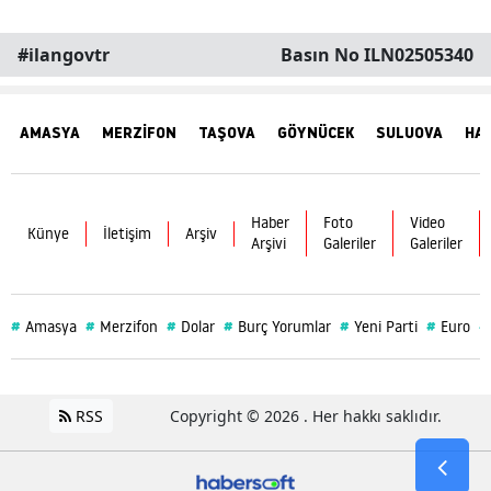
#ilangovtr
Basın No ILN02505340
AMASYA
MERZİFON
TAŞOVA
GÖYNÜCEK
SULUOVA
HA
Haber
Foto
Video
Künye
İletişim
Arşiv
Arşivi
Galeriler
Galeriler
#
#
#
#
#
#
#
Amasya
Merzifon
Dolar
Burç Yorumlar
Yeni Parti
Euro
RSS
Copyright © 2026 . Her hakkı saklıdır.