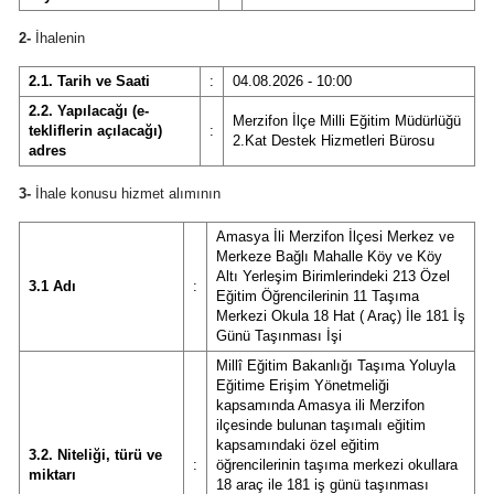
2-
İhalenin
2.1. Tarih ve Saati
:
04.08.2026 - 10:00
2.2. Yapılacağı (e-
Merzifon İlçe Milli Eğitim Müdürlüğü
tekliflerin açılacağı)
:
2.Kat Destek Hizmetleri Bürosu
adres
3-
İhale konusu hizmet alımının
Amasya İli Merzifon İlçesi Merkez ve
Merkeze Bağlı Mahalle Köy ve Köy
Altı Yerleşim Birimlerindeki 213 Özel
3.1 Adı
:
Eğitim Öğrencilerinin 11 Taşıma
Merkezi Okula 18 Hat ( Araç) İle 181 İş
Günü Taşınması İşi
Millî Eğitim Bakanlığı Taşıma Yoluyla
Eğitime Erişim Yönetmeliği
kapsamında Amasya ili Merzifon
ilçesinde bulunan taşımalı eğitim
kapsamındaki özel eğitim
3.2. Niteliği, türü ve
:
öğrencilerinin taşıma merkezi okullara
miktarı
18 araç ile 181 iş günü taşınması