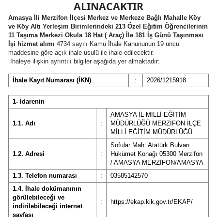
ALINACAKTIR
Amasya İli Merzifon İlçesi Merkez ve Merkeze Bağlı Mahalle Köy
ve Köy Altı Yerleşim Birimlerindeki 213 Özel Eğitim Öğrencilerinin
11 Taşıma Merkezi Okula 18 Hat ( Araç) İle 181 İş Günü Taşınması
İşi hizmet alımı
4734 sayılı Kamu İhale Kanununun 19 uncu
maddesine göre açık ihale usulü ile ihale edilecektir.
İhaleye ilişkin ayrıntılı bilgiler aşağıda yer almaktadır:
İhale Kayıt Numarası (İKN)
:
2026/1215918
1- İdarenin
AMASYA İL MİLLİ EĞİTİM
1.1. Adı
:
MÜDÜRLÜĞÜ MERZİFON İLÇE
MİLLİ EĞİTİM MÜDÜRLÜĞÜ
Sofular Mah. Atatürk Bulvarı
1.2. Adresi
:
Hükümet Konağı 05300 Merzifon
/ AMASYA MERZİFON/AMASYA
1.3. Telefon numarası
:
03585142570
1.4. İhale dokümanının
görülebileceği ve
:
https://ekap.kik.gov.tr/EKAP/
indirilebileceği internet
sayfası