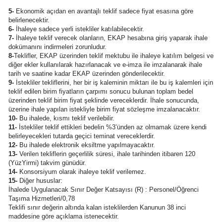
5-
Ekonomik açıdan en avantajlı teklif sadece fiyat esasına göre
belirlenecektir.
6-
İhaleye sadece yerli istekliler katılabilecektir.
7-
İhaleye teklif verecek olanların, EKAP hesabına giriş yaparak ihale
dokümanını indirmeleri zorunludur.
8-
Teklifler, EKAP üzerinden teklif mektubu ile ihaleye katılım belgesi ve
diğer ekler kullanılarak hazırlanacak ve e-imza ile imzalanarak ihale
tarih ve saatine kadar EKAP üzerinden gönderilecektir.
9-
İstekliler tekliflerini, her bir iş kaleminin miktarı ile bu iş kalemleri için
teklif edilen birim fiyatların çarpımı sonucu bulunan toplam bedel
üzerinden teklif birim fiyat şeklinde vereceklerdir. İhale sonucunda,
üzerine ihale yapılan istekliyle birim fiyat sözleşme imzalanacaktır.
10-
Bu ihalede, kısmı teklif verilebilir.
11-
İstekliler teklif ettikleri bedelin %3’ünden az olmamak üzere kendi
belirleyecekleri tutarda geçici teminat vereceklerdir.
12-
Bu ihalede elektronik eksiltme yapılmayacaktır.
13-
Verilen tekliflerin geçerlilik süresi, ihale tarihinden itibaren 120
(YüzYirmi) takvim günüdür.
14-
Konsorsiyum olarak ihaleye teklif verilemez.
15-
Diğer hususlar:
İhalede Uygulanacak Sınır Değer Katsayısı (R) : Personel/Öğrenci
Taşıma Hizmetleri/0,78
Teklifi sınır değerin altında kalan isteklilerden Kanunun 38 inci
maddesine göre açıklama istenecektir.