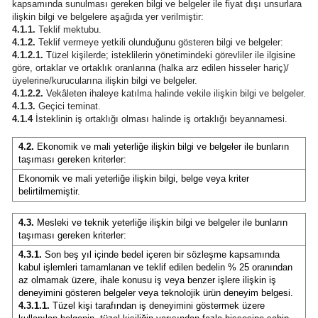
kapsamında sunulması gereken bilgi ve belgeler ile fiyat dışı unsurlara
ilişkin bilgi ve belgelere aşağıda yer verilmiştir:
4.1.1.
Teklif mektubu.
4.1.2.
Teklif vermeye yetkili olunduğunu gösteren bilgi ve belgeler:
4.1.2.1.
Tüzel kişilerde; isteklilerin yönetimindeki görevliler ile ilgisine
göre, ortaklar ve ortaklık oranlarına (halka arz edilen hisseler hariç)/
üyelerine/kurucularına ilişkin bilgi ve belgeler.
4.1.2.2.
Vekâleten ihaleye katılma halinde vekile ilişkin bilgi ve belgeler.
4.1.3.
Geçici teminat.
4.1.4
İsteklinin iş ortaklığı olması halinde iş ortaklığı beyannamesi.
4.2.
Ekonomik ve mali yeterliğe ilişkin bilgi ve belgeler ile bunların
taşıması gereken kriterler:
Ekonomik ve mali yeterliğe ilişkin bilgi, belge veya kriter
belirtilmemiştir.
4.3.
Mesleki ve teknik yeterliğe ilişkin bilgi ve belgeler ile bunların
taşıması gereken kriterler:
4.3.1.
Son beş yıl içinde bedel içeren bir sözleşme kapsamında
kabul işlemleri tamamlanan ve teklif edilen bedelin % 25 oranından
az olmamak üzere, ihale konusu iş veya benzer işlere ilişkin iş
deneyimini gösteren belgeler veya teknolojik ürün deneyim belgesi.
4.3.1.1.
Tüzel kişi tarafından iş deneyimini göstermek üzere