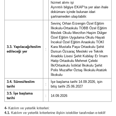
hizmet alımı işi
Ayrıntılı bilgiye EKAP’ta yer alan ihale
dokümanı içinde bulunan idari
şartnameden ulaşılabilir.
Sevinç Orhan Erzengin Özel Eğitim
İlkokulu-Ortaokulu TOBB Özel Eğitim
Meslek Okulu Merzifon Haşim Dülger
Özel Eğitim Uygulama Okulu Hayati
İncekul Özel Eğitim Anaokulu TOKİ
3.3. Yapılacağı/teslim
Kara Mustafa Paşa Ortaokulu Şehit
:
edileceği yer
Dursun Özsaraç Mesleki ve Teknik
Anadolu Lisesi Şehit Kubilay Er İmam
Hatip Ortaokulu Mehmet Çelebi
İlk/Ortaokulu İstiklal İlkokulu Şehit
Polis Muzaffer Öztaş İlkokulu Atatürk
İlkokulu
3.4. Süresi/teslim
İşe başlama tarihi 14.09.2026, işin
:
tarihi
bitiş tarihi 25.06.2027
3.5. İşe başlama
:
14.09.2026
tarihi
4-
Katılım ve yeterlik kriterleri:
4.1.
Katılım ve yeterlik kriterlerine ilişkin istekliler tarafından e-teklif