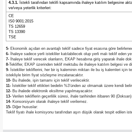
4.3.1.
İstekli tarafından teklifi kapsamında ihaleye katılım belgesine ak
ve/veya yeterlik kriterleri:
CE
IS0 9001:2015
TS 12659
TS 13390
TSE
5-
Ekonomik açıdan en avantajlı teklif sadece fiyat esasına göre belirlenec
6-
İhaleye sadece yerli istekliler katılabilecek olup yerli malı teklif eden 
7-
İhaleye teklif verecek olanların, EKAP hesabına giriş yaparak ihale dok
8-
Teklifler, EKAP üzerinden teklif mektubu ile ihaleye katılım belgesi ve d
9-
İstekliler tekliflerini, her bir iş kaleminin miktarı ile bu iş kalemleri iç
istekliyle birim fiyat sözleşme imzalanacaktır.
10-
Bu ihalede, işin tamamı için teklif verilecektir.
11-
İstekliler teklif ettikleri bedelin %3’ünden az olmamak üzere kendi belir
12-
Bu ihalede elektronik eksiltme yapılmayacaktır.
13-
Verilen tekliflerin geçerlilik süresi, ihale tarihinden itibaren 90 (Doksa
14-
Konsorsiyum olarak ihaleye teklif verilemez.
15-
Diğer hususlar:
Teklif fiyatı ihale komisyonu tarafından aşırı düşük olarak tespit edilen i