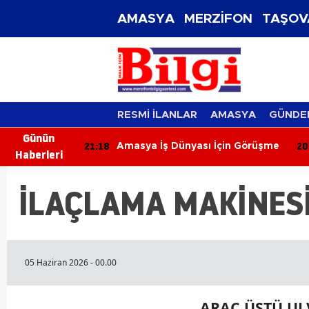
AMASYA
MERZİFON
TAŞOV
RESMİ İLANLAR
AMASYA
GÜNDE
Günün
21:18
20
tesi Zirveye
Amasya İş Dünyası İçin Görüşme
Haberleri
İLAÇLAMA MAKİNESİ
05 Haziran 2026 - 00.00
ARAÇ ÜSTÜ UL