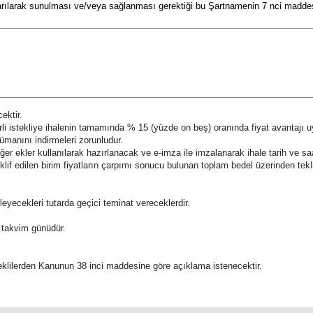
tarılarak sunulması ve/veya sağlanması gerektiği bu Şartnamenin 7 nci maddesi
ektir.
yerli istekliye ihalenin tamamında % 15 (yüzde on beş) oranında fiyat avantajı 
ümanını indirmeleri zorunludur.
iğer ekler kullanılarak hazırlanacak ve e-imza ile imzalanarak ihale tarih ve 
in teklif edilen birim fiyatların çarpımı sonucu bulunan toplam bedel üzerinden te
leyecekleri tutarda geçici teminat vereceklerdir.
n) takvim günüdür.
steklilerden Kanunun 38 inci maddesine göre açıklama istenecektir.