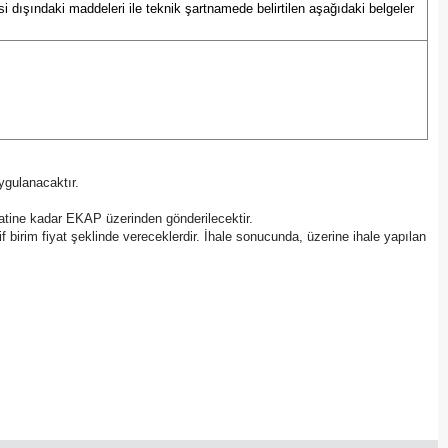
 dışındaki maddeleri ile teknik şartnamede belirtilen aşağıdaki belgeler
Mersin
İstanbul
İzmir
Kars
uygulanacaktır.
Kastamonu
saatine kadar EKAP üzerinden gönderilecektir.
Kayseri
klif birim fiyat şeklinde vereceklerdir. İhale sonucunda, üzerine ihale yapılan
Kırklareli
Kırşehir
Kocaeli
Konya
Kütahya