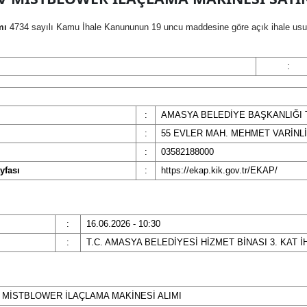
mı
4734 sayılı Kamu İhale Kanununun 19 uncu maddesine göre açık ihale usulü i
:
:
AMASYA BELEDİYE BAŞKANLIĞI 
:
55 EVLER MAH. MEHMET VARİNL
:
03582188000
yfası
:
https://ekap.kik.gov.tr/EKAP/
:
16.06.2026 - 10:30
:
T.C. AMASYA BELEDİYESİ HİZMET BİNASI 3. KAT İ
 MİSTBLOWER İLAÇLAMA MAKİNESİ ALIMI