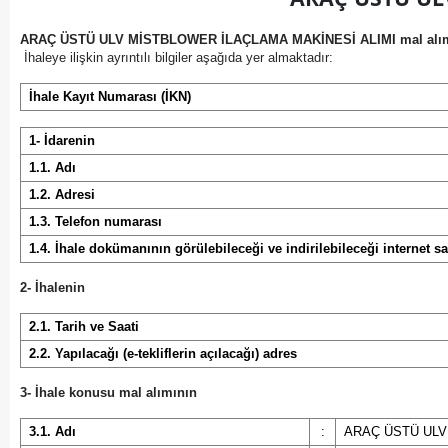
ARAÇ ÜSTÜ ULV MİSTBLOWER İLAÇLAMA MAKİNESİ ALIMI mal alı
İhaleye ilişkin ayrıntılı bilgiler aşağıda yer almaktadır:
İhale Kayıt Numarası (İKN)
1- İdarenin
1.1. Adı
1.2. Adresi
1.3. Telefon numarası
1.4. İhale dokümanının görülebileceği ve indirilebileceği internet sa
2- İhalenin
2.1. Tarih ve Saati
2.2. Yapılacağı (e-tekliflerin açılacağı) adres
3- İhale konusu mal alımının
3.1. Adı
:
ARAÇ ÜSTÜ ULV