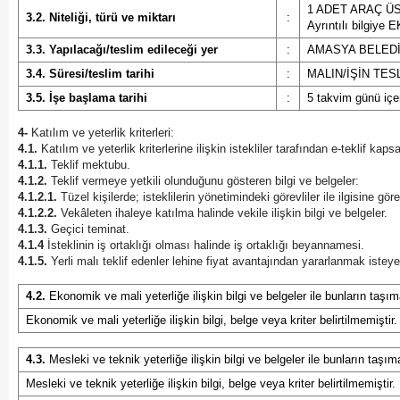
1 ADET ARAÇ Ü
3.2. Niteliği, türü ve miktarı
:
Ayrıntılı bilgiye 
3.3. Yapılacağı/teslim edileceği yer
:
AMASYA BELEDİ
3.4. Süresi/teslim tarihi
:
MALIN/İŞİN TE
3.5. İşe başlama tarihi
:
5 takvim günü içer
4-
Katılım ve yeterlik kriterleri:
4.1.
Katılım ve yeterlik kriterlerine ilişkin istekliler tarafından e-teklif ka
4.1.1.
Teklif mektubu.
4.1.2.
Teklif vermeye yetkili olunduğunu gösteren bilgi ve belgeler:
4.1.2.1.
Tüzel kişilerde; isteklilerin yönetimindeki görevliler ile ilgisine gör
4.1.2.2.
Vekâleten ihaleye katılma halinde vekile ilişkin bilgi ve belgeler.
4.1.3.
Geçici teminat.
4.1.4
İsteklinin iş ortaklığı olması halinde iş ortaklığı beyannamesi.
4.1.5.
Yerli malı teklif edenler lehine fiyat avantajından yararlanmak isteye
4.2.
Ekonomik ve mali yeterliğe ilişkin bilgi ve belgeler ile bunların taşım
Ekonomik ve mali yeterliğe ilişkin bilgi, belge veya kriter belirtilmemiştir.
4.3.
Mesleki ve teknik yeterliğe ilişkin bilgi ve belgeler ile bunların taşım
Mesleki ve teknik yeterliğe ilişkin bilgi, belge veya kriter belirtilmemiştir.