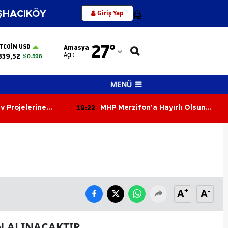
Giriş Yap
HACIKÖY
12
Adana
27
°
ITCOIN USD
Amasya
Adıyaman
Açık
839,52
%0.598
Afyonkarahisar
MENÜ
Ağrı
19:22
v Projelerine
MHP Merzifon'a Hayırlı Olsun
Amasya
Çıkarması!
Ankara
Antalya
Artvin
+
-
A
A
Aydın
Balıkesir
N ALINACAKTIR