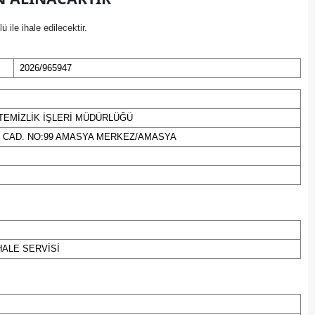
Bilecik
le ihale edilecektir.
Bingöl
2026/965947
Bitlis
Bolu
TEMİZLİK İŞLERİ MÜDÜRLÜĞÜ
Burdur
İ CAD. NO:99 AMASYA MERKEZ/AMASYA
Bursa
Çanakkale
Çankırı
Çorum
HALE SERVİSİ
Denizli
Diyarbakır