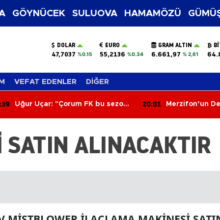
A
GÖYNÜCEK
SULUOVA
HAMAMÖZÜ
GÜMÜŞ
DOLAR
EURO
GRAM ALTIN
B
47,7037
55,2136
6.661,97
64.
%0.15
%0.34
% 2,61
M
VEFAT EDENLER
DİĞER
:39
20:01
Uğur Uçar: "Çorum FK bu sezon
Merzifon’un De
Süper Lig’e renk katacak"
Yakın Takip!
 SATIN ALINACAKTIR
V MİSTBLOWER İLAÇLAMA MAKİNESİ SATI