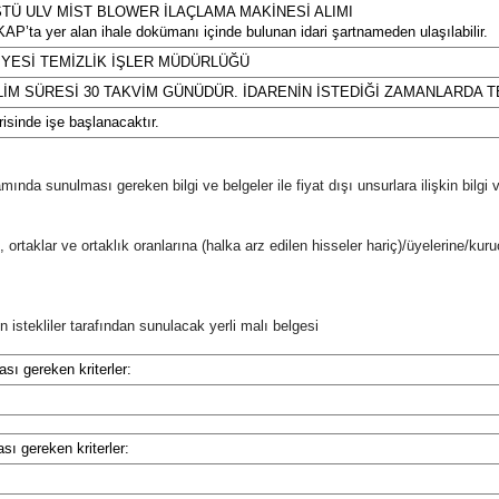
STÜ ULV MİST BLOWER İLAÇLAMA MAKİNESİ ALIMI
EKAP’ta yer alan ihale dokümanı içinde bulunan idari şartnameden ulaşılabilir.
YESİ TEMİZLİK İŞLER MÜDÜRLÜĞÜ
SLİM SÜRESİ 30 TAKVİM GÜNÜDÜR. İDARENİN İSTEDİĞİ ZAMANLARDA 
isinde işe başlanacaktır.
psamında sunulması gereken bilgi ve belgeler ile fiyat dışı unsurlara ilişkin bilgi
e, ortaklar ve ortaklık oranlarına (halka arz edilen hisseler hariç)/üyelerine/kuruc
n istekliler tarafından sunulacak yerli malı belgesi
ası gereken kriterler:
ası gereken kriterler: