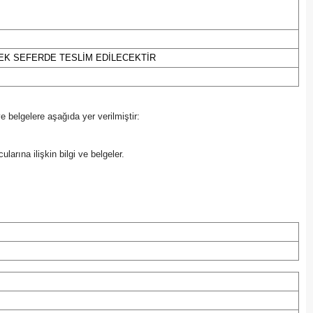
Edirne
Elazığ
TEK SEFERDE TESLİM EDİLECEKTİR
Erzincan
Erzurum
 ve belgelere aşağıda yer verilmiştir:
Eskişehir
ularına ilişkin bilgi ve belgeler.
Gaziantep
Giresun
Gümüşhane
Hakkari
Hatay
Isparta