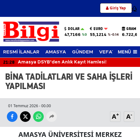
Giriş Yap
12
DOLAR
EURO
GRAM A
47,7166
55,1214
6.722,65
%0
%-0.14
MENÜ
RESMİ İLANLAR
AMASYA
GÜNDEM
VEFAT EDENLER
21:28
Amasya DSYB’den Anlık Kayıt Hamlesi!
BİNA TADİLATLARI VE SAHA İŞLERİ
YAPILMASI
01 Temmuz 2026 - 00.00
+
-
A
A
AMASYA ÜNİVERSİTESİ MERKEZ