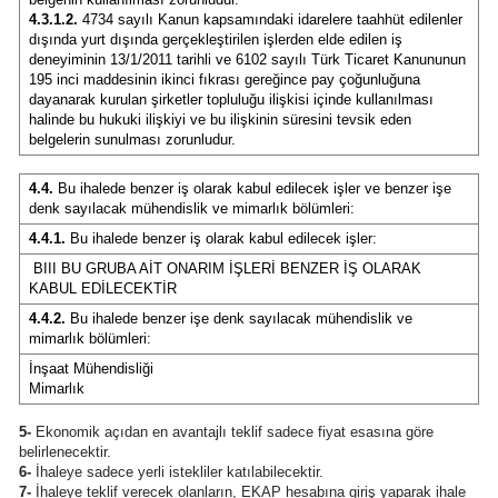
4.3.1.2.
4734 sayılı Kanun kapsamındaki idarelere taahhüt edilenler
dışında yurt dışında gerçekleştirilen işlerden elde edilen iş
deneyiminin 13/1/2011 tarihli ve 6102 sayılı Türk Ticaret Kanununun
195 inci maddesinin ikinci fıkrası gereğince pay çoğunluğuna
dayanarak kurulan şirketler topluluğu ilişkisi içinde kullanılması
halinde bu hukuki ilişkiyi ve bu ilişkinin süresini tevsik eden
belgelerin sunulması zorunludur.
4.4.
Bu ihalede benzer iş olarak kabul edilecek işler ve benzer işe
denk sayılacak mühendislik ve mimarlık bölümleri:
4.4.1.
Bu ihalede benzer iş olarak kabul edilecek işler:
BIII BU GRUBA AİT ONARIM İŞLERİ BENZER İŞ OLARAK
KABUL EDİLECEKTİR
4.4.2.
Bu ihalede benzer işe denk sayılacak mühendislik ve
mimarlık bölümleri:
İnşaat Mühendisliği
Mimarlık
5-
Ekonomik açıdan en avantajlı teklif sadece fiyat esasına göre
belirlenecektir.
6-
İhaleye sadece yerli istekliler katılabilecektir.
7-
İhaleye teklif verecek olanların, EKAP hesabına giriş yaparak ihale