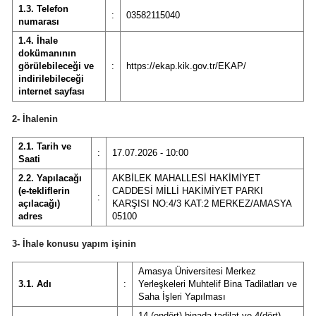
1.3. Telefon
:
03582115040
numarası
1.4. İhale
dokümanının
görülebileceği ve
:
https://ekap.kik.gov.tr/EKAP/
indirilebileceği
internet sayfası
2- İhalenin
2.1. Tarih ve
:
17.07.2026 - 10:00
Saati
2.2. Yapılacağı
AKBİLEK MAHALLESİ HAKİMİYET
(e-tekliflerin
CADDESİ MİLLİ HAKİMİYET PARKI
:
açılacağı)
KARŞISI NO:4/3 KAT:2 MERKEZ/AMASYA
adres
05100
3- İhale konusu yapım işinin
Amasya Üniversitesi Merkez
3.1. Adı
:
Yerleşkeleri Muhtelif Bina Tadilatları ve
Saha İşleri Yapılması
14 (ondört) binada tadilat ve 4(dört)