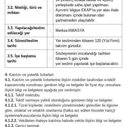
yerleşkede saha işleri yapılması.
3.2. Niteliği, türü ve
:
Ayrıntılı bilgiye EKAP’ta yer alan ihale
miktarı
dokümanı içinde bulunan idari
şartnameden ulaşılabilir.
3.3. Yapılacağı/teslim
:
Merkez/AMASYA
edileceği yer
3.4. Süresi/teslim
Yer tesliminden itibaren 120 (YüzYirmi)
:
tarihi
takvim günüdür.
Sözleşmenin imzalandığı tarihten
3.5. İşe başlama
:
itibaren 5 gün içinde
tarihi
yer teslimi yapılarak işe başlanacaktır.
4-
Katılım ve yeterlik kriterleri:
4.1.
Katılım ve yeterlik kriterlerine ilişkin istekliler tarafından e-teklif
kapsamında sunulması gereken bilgi ve belgeler ile fiyat dışı unsurlara
ilişkin bilgi ve belgelere aşağıda yer verilmiştir:
4.1.1.
Teklif mektubu.
4.1.2.
Teklif vermeye yetkili olunduğunu gösteren bilgi ve belgeler:
4.1.2.1.
Tüzel kişilerde; isteklilerin yönetimindeki görevliler ile ilgisine
göre, ortaklar ve ortaklık oranlarına (halka arz edilen hisseler hariç)/
üyelerine/kurucularına ilişkin bilgi ve belgeler.
4.1.2.2.
Vekâleten ihaleye katılma halinde vekile ilişkin bilgi ve belgeler.
4.1.3.
Geçici teminat.