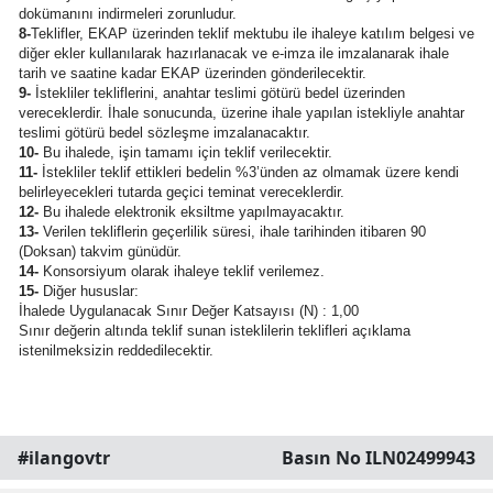
dokümanını indirmeleri zorunludur.
8-
Teklifler, EKAP üzerinden teklif mektubu ile ihaleye katılım belgesi ve
diğer ekler kullanılarak hazırlanacak ve e-imza ile imzalanarak ihale
tarih ve saatine kadar EKAP üzerinden gönderilecektir.
9-
İstekliler tekliflerini, anahtar teslimi götürü bedel üzerinden
vereceklerdir. İhale sonucunda, üzerine ihale yapılan istekliyle anahtar
teslimi götürü bedel sözleşme imzalanacaktır.
10-
Bu ihalede, işin tamamı için teklif verilecektir.
11-
İstekliler teklif ettikleri bedelin %3’ünden az olmamak üzere kendi
belirleyecekleri tutarda geçici teminat vereceklerdir.
12-
Bu ihalede elektronik eksiltme yapılmayacaktır.
13-
Verilen tekliflerin geçerlilik süresi, ihale tarihinden itibaren 90
(Doksan) takvim günüdür.
14-
Konsorsiyum olarak ihaleye teklif verilemez.
15-
Diğer hususlar:
İhalede Uygulanacak Sınır Değer Katsayısı (N) : 1,00
Sınır değerin altında teklif sunan isteklilerin teklifleri açıklama
istenilmeksizin reddedilecektir.
#ilangovtr
Basın No ILN02499943