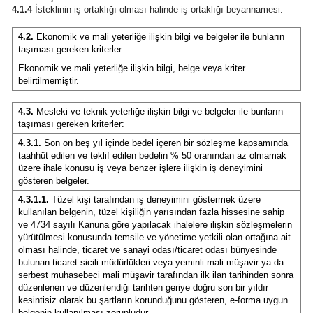
4.1.4
İsteklinin iş ortaklığı olması halinde iş ortaklığı beyannamesi.
4.2.
Ekonomik ve mali yeterliğe ilişkin bilgi ve belgeler ile bunların
taşıması gereken kriterler:
Ekonomik ve mali yeterliğe ilişkin bilgi, belge veya kriter
belirtilmemiştir.
4.3.
Mesleki ve teknik yeterliğe ilişkin bilgi ve belgeler ile bunların
taşıması gereken kriterler:
4.3.1.
Son on beş yıl içinde bedel içeren bir sözleşme kapsamında
taahhüt edilen ve teklif edilen bedelin % 50 oranından az olmamak
üzere ihale konusu iş veya benzer işlere ilişkin iş deneyimini
gösteren belgeler.
4.3.1.1.
Tüzel kişi tarafından iş deneyimini göstermek üzere
kullanılan belgenin, tüzel kişiliğin yarısından fazla hissesine sahip
ve 4734 sayılı Kanuna göre yapılacak ihalelere ilişkin sözleşmelerin
yürütülmesi konusunda temsile ve yönetime yetkili olan ortağına ait
olması halinde, ticaret ve sanayi odası/ticaret odası bünyesinde
bulunan ticaret sicili müdürlükleri veya yeminli mali müşavir ya da
serbest muhasebeci mali müşavir tarafından ilk ilan tarihinden sonra
düzenlenen ve düzenlendiği tarihten geriye doğru son bir yıldır
kesintisiz olarak bu şartların korunduğunu gösteren, e-forma uygun
belgenin kullanılması zorunludur.