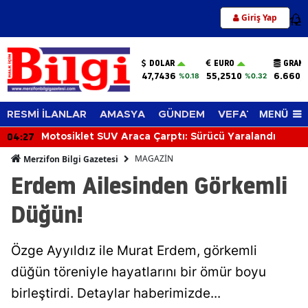
Giriş Yap
12
DOLAR
EURO
GRAM 
47,7436
55,2510
6.660,
%0.18
%0.32
MENÜ
RESMİ İLANLAR
AMASYA
GÜNDEM
VEFAT EDENLER
03:48
Tek Katlı Ev Alevlere Teslim Oldu
MAGAZİN
Merzifon Bilgi Gazetesi
Erdem Ailesinden Görkemli
Düğün!
Özge Ayyıldız ile Murat Erdem, görkemli
düğün töreniyle hayatlarını bir ömür boyu
birleştirdi. Detaylar haberimizde...