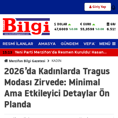
Giriş Yap
12
DOLAR
EURO
GRAM
47,6009
55,0598
6.515
%0.06
%0.08
MENÜ
RESMİ İLANLAR
AMASYA
GÜNDEM
VEFAT EDENLER
15:13
Yeni Parti Merzifon'da Resmen Kuruldu! Hasan
Caba'dan İlk Açıklama
KADIN
Merzifon Bilgi Gazetesi
2026’da Kadınlarda Tragus
Modası Zirvede: Minimal
Ama Etkileyici Detaylar Ön
Planda