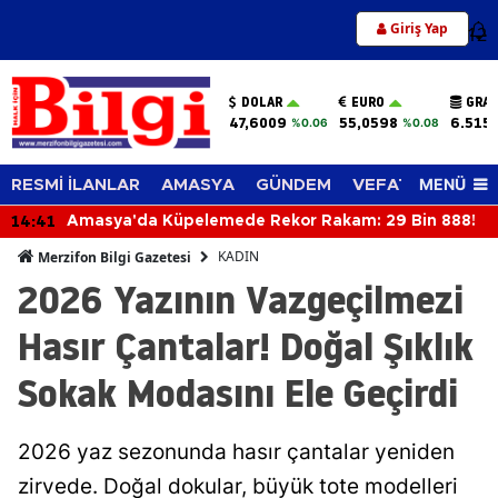
Giriş Yap
12
DOLAR
EURO
GRAM
47,6009
55,0598
6.515
%0.06
%0.08
MENÜ
RESMİ İLANLAR
AMASYA
GÜNDEM
VEFAT EDENLER
14:41
Amasya'da Küpelemede Rekor Rakam: 29 Bin 888!
KADIN
Merzifon Bilgi Gazetesi
2026 Yazının Vazgeçilmezi
Hasır Çantalar! Doğal Şıklık
Sokak Modasını Ele Geçirdi
2026 yaz sezonunda hasır çantalar yeniden
zirvede. Doğal dokular, büyük tote modelleri