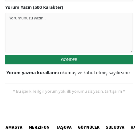
Yorum Yazın (500 Karakter)
GÖNDER
Yorum yazma kurallarını
okumuş ve kabul etmiş sayılırsınız
* Bu içerik ile ilgili yorum yok, ilk yorumu siz yazın, tartışalım *
AMASYA
MERZİFON
TAŞOVA
GÖYNÜCEK
SULUOVA
HA