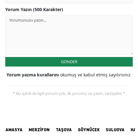
Yorum Yazın (500 Karakter)
GÖNDER
Yorum yazma kurallarını
okumuş ve kabul etmiş sayılırsınız
* Bu içerik ile ilgili yorum yok, ilk yorumu siz yazın, tartışalım *
AMASYA
MERZİFON
TAŞOVA
GÖYNÜCEK
SULUOVA
HA