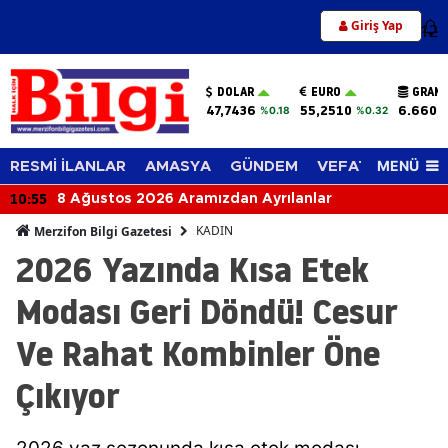
Giriş Yap
12
DOLAR
EURO
GRAM 
47,7436
55,2510
6.660,
%0.18
%0.32
MENÜ
RESMİ İLANLAR
AMASYA
GÜNDEM
VEFAT EDENLER
10:55
8 Ağustos 2026 Aramızdan Ayrılanlar
KADIN
Merzifon Bilgi Gazetesi
2026 Yazında Kısa Etek
Modası Geri Döndü! Cesur
Ve Rahat Kombinler Öne
Çıkıyor