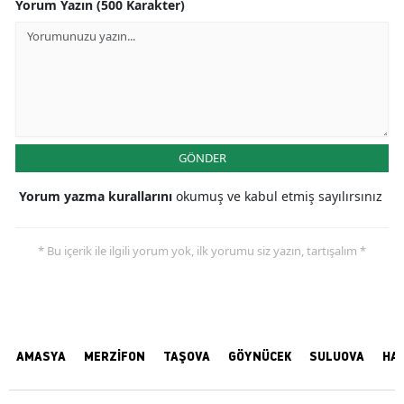
Yorum Yazın (500 Karakter)
GÖNDER
Yorum yazma kurallarını
okumuş ve kabul etmiş sayılırsınız
* Bu içerik ile ilgili yorum yok, ilk yorumu siz yazın, tartışalım *
AMASYA
MERZİFON
TAŞOVA
GÖYNÜCEK
SULUOVA
HA