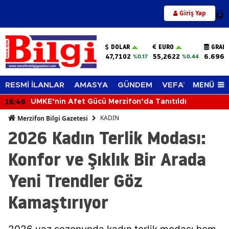
Giriş Yap
12
DOLAR
EURO
GRAM 
47,7102
55,2622
6.696,
%0.17
%0.44
MENÜ
RESMİ İLANLAR
AMASYA
GÜNDEM
VEFAT EDENLER
16:46
UMKE’nin Afet Gücü Merzifon’da Tanıtıldı
KADIN
Merzifon Bilgi Gazetesi
2026 Kadın Terlik Modası:
Konfor ve Şıklık Bir Arada
Yeni Trendler Göz
Kamaştırıyor